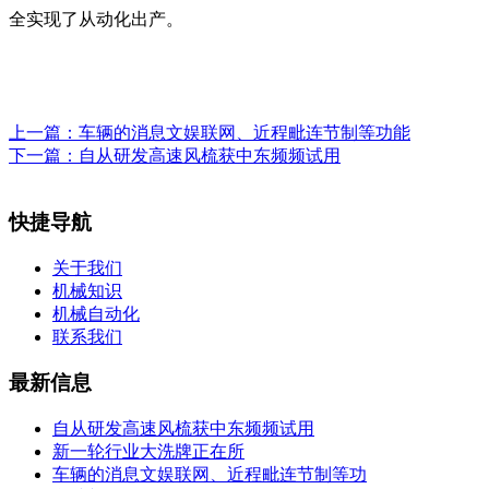
全实现了从动化出产。
上一篇：
车辆的消息文娱联网、近程毗连节制等功能
下一篇：
自从研发高速风梳获中东频频试用
快捷导航
关于我们
机械知识
机械自动化
联系我们
最新信息
自从研发高速风梳获中东频频试用
新一轮行业大洗牌正在所
车辆的消息文娱联网、近程毗连节制等功