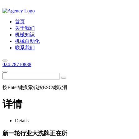
首页
关于我们
机械知识
机械自动化
联系我们
024-78710888
按Enter键搜索或按ESC键取消
详情
Details
新一轮行业大洗牌正在所