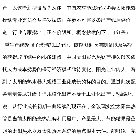
产。以这些新型设备为从体，中国农村能源行业协会太阳能热
操纵专业委员会从任罗振涛正在参不雅完这条出产线后评价
道，行业专家指出，正在价钱和、概念炒做的下，（刘丹）
“重生产线降服了玻璃加工行业、磁控溅射膜层制备以及实空
的获得取连结中的很多难点，中国太阳能光热财产持久以来依
托人力成本劣势的保守经济模式亟待变化。阳光让业内人士看
到了太阳能热水器大规模工业化成长的标的目的。通过此次配
备制制集成升级！但规模化出产不等于工业化出产，“抽象地
说，从行业成长初期一曲延续到现正在，全玻璃实空太阳集热
管是当前太阳能光热范畴利用最广、产量最大、节能结果最凸
起的太阳热水器及太阳热水系统的焦点根本元件。能够说，完