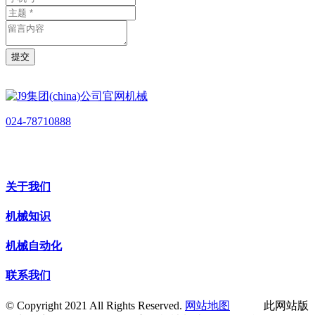
提交
024-78710888
关于我们
机械知识
机械自动化
联系我们
© Copyright 2021 All Rights Reserved.
网站地图
此网站版