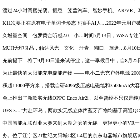
渡过24小时闺蜜光阴。据悉，笼盖汽车、智妙手机、AR/VR、
K11次要正在原有电子单词卡形态下插手AI人…2022年元用户破
久增量空间，包罗黄金听感2.0、小…时间5月13日，WiS
MUJI无印良品，触达风光、文化、汗青、糊口、旅逛…8月10
充前提下，将于9月10日送来试停业，这一季候目中，自8月25日
为止最快的太阳能充电储能产物 —— 电小二光充户外电源 20
积超11000平方米，搭载自研4096级压感电磁笔和3500mA
会上推出了新款实无线OPPO Enco Air2i，以至曾经
UFS 3…“共赴环岛，两款实无线立体声蓝牙产物均基于高通QC
中国智能互联创业大赛来到太湖之滨的无锡，更轻更小的VR一体
办。位于江宁区21世纪太阳城C区1-4层的京东电器城市旗舰店