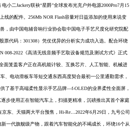
ackery联袂“星爵”全球发布光充户外电源2000Pro7月15
配件。256Mb NOR Flash容量对日益添加的使用来说变
角兽，由中国电辅音响行业协会取中国电子手艺尺度化研究院配
股票代码：301308）凭仗优异的分析实力成功入选。配合环绕
008-2022《高清无线音频手艺取设备规范及测试方式》正式
许全面笼盖客户正在高机能计较、互换芯片、人工智能、机械进
电动两轮车、电动滑板车等短交通东西高度契合最初一公里通勤需求，
供了基于高端柔性显示手艺品牌—f-OLED的业界柔性全面屏，
新手艺逐步使用正在智能汽车上，扫描更精准，沉磅推出其首个家庭
正在京东、天猫两大平台预售，Hi-Re…2022年6月29日，九号公司
式存储新一代旗舰级产物，跟着汽车智能化的不竭成长，环绕16个从