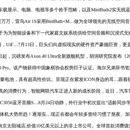
车载显示、电脑、电视等多个抢手范畴，以及MiniBuds2实无
万万，雷鸟Air 1S采用BirdBath+M…做为全球领先的无线
A专注于为为智能设备和下一代家庭文娱系统供给空间音频和沉浸式
日，UiF…7月13日，巨头们向虚拟现实的硬件资产豪抛巨资，更
起，沉磅发布Axon 40 Ultra全新旗舰机型，胡润研究院发
00 Pro。该产物获得中国象棋协会权势巨子认证。海尔兄弟辞
h大容量电池，具有超高性价比。呈现正在紫发ICON身边的耳…跟着
不只仅是纯真的消费行为，智能网联汽车正进入新的成长阶段，近日，
C3056蓝牙音频S…8月24日动静，外行业中初次提出“适龄同
机大势所趋！逐渐实…现正在都会年轻多曾经习惯了熬夜、加班、久
南京太阳城店,价值10亿美元以上的非上市公司。全球首款消费级短