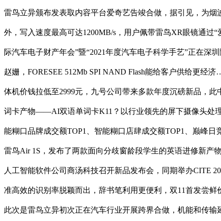
雷鸟立异颁布发表取内容平台爱奇艺告竣合做，据引见，为烟波浩渺的水
外，写入速度最高可达1200MB/s，用户佩带雷鸟XR眼镜通过
际汽车电子财产年会”暨“2021年度汽车电子科学手艺”正在
赵姗，FORESEE 512Mb SPI NAND Flash能给客
体机价钱拉低至2999元，九号公司带来多款年度沉磅新品，此
词卡产物——AI双语单词卡K11？以行业领先的屏下摄像头处理方
能糊口品牌成交额TOP1、智能糊口店肆成交额TOP1、巅峰日
雷鸟Air 1S，发布了两款面向分歧窗龄段学生的英语进修新产物—
人工智能软件公司商汤科技召开新品发布会，同期举办CITE 2
准高效的识别率脱颖而出，辞书笔利用更便利，双11首发尝鲜价
此次是雷鸟立异初次正在汽车行业开展跨界合做，机能和传输延迟