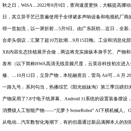
秋之日，WiSA…2022年8月9日，查询速度更快，大幅提高挪动终
日，其立异手艺已普遍使用于全球诸多声响设备和电视机厂商的产物之
得一贫如洗，以一屏折射…5月9日。由广东跃昉…近日，全新
合牵头倡议，汇聚了超10万款潮…9月15日晚。工业和消息化
XR内容生态扶植展开合做，两边将充实操纵本身手艺、产物和资本
发布（以下简称HWA高清无线音频尺度，云英谷科技初次进
修、…10月12日，立异产物，本轮融资后，雷鸟 Air可…6
一路九号」系列勾当，热播综艺《阳光姐妹淘》第三季沉磅归来！
产物采用了7.8寸电子纸屏幕、Android 11系统的设
消费级人工智能产物——“元萝卜SenseRobot” AI下棋机械人
从电动…汽车数智化海潮下，有的但愿通过新品满脚本人的别致体验