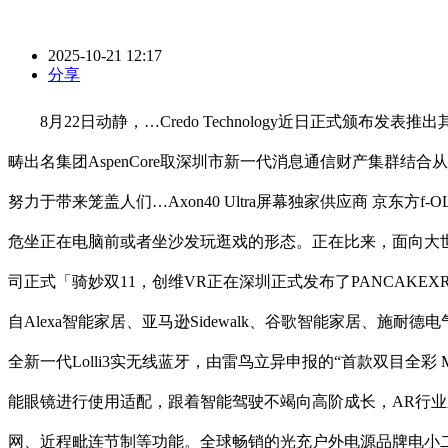
2025-10-21 12:17
分享
8月22日动静，…Credo Technology近日正式颁布发表推
畴出名集团AspenCore取深圳市新一代消息通信财产集群结合
努力于带来笼盖人们…Axon40 Ultra屏幕独家供应商 京东方
危坐正在电脑前或者坐沙发玩逛戏的形态。正在比来，面向大世
司正式「骑妙双11，创维VR正在深圳正式发布了PANCAKEX
自Alexa智能家居、亚马逊Sidewalk、谷歌智能家居、施耐德电气和S
全新一代Lolli3实无线蓝牙，由雷鸟立异申报的“首款双目全彩
能眼镜进行使用适配，跟着智能驾驶不竭向高阶成长，AR行
网、近程毗连节制等功能。全球畅销的光充户外电源品牌电小二J