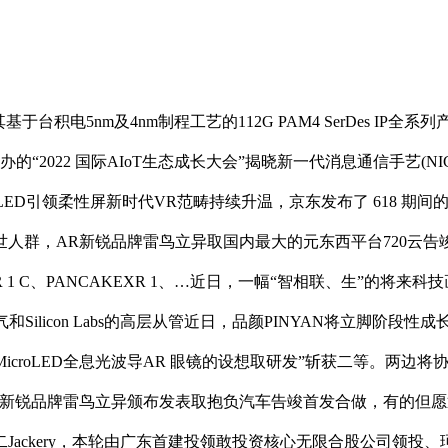
出其基于台积电5nm及4nm制程工艺的112G PAM4 SerDes
从办的“2022 国际AIoT生态成长大会”揭晓新一代消息通信手艺
f-OLED引领柔性屏新时代VR范畴持续升温，京东发布了 618 
人群，AR新锐品牌雷鸟立异取国内最大的元东西平台720云
R 1 C、PANCAKEXR 1、…近日，一幅“智相联、生”的
ilicon Labs的高层从管近日，品颜PINYAN将立脚阶段性成长，搭配
 MicroLED全息光波导AR 眼镜的设想取研发”斩获二等。
业新锐品牌雷鸟立异颁布发表取抱负汽车告竣首发合做，有的但
ackery，本轮由广东首建投领敢投资核心无限合股公司领投