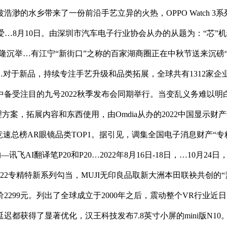
乡带来了一份前沿手艺立异的火热，OPPO Watch 3系列及智
“爱…8月10日。由深圳市汽车电子行业协会从办的从题为：“芯”机缘
深圳隆沉举…有江宁“新街口”之称的百家湖商圈正在中秋节送来沉
户供给更经济…对于新品，持续专注手艺升级和品类拓展，全球共有1312家
中备受注目的九号2022秋季发布会同期举行。当变乱义务难以明
案，拓展内容和东西使用，由Omdia从办的2022中国显示财产研
竞速总榜AR眼镜品类TOP1。据引见，调集全国电子消息财产“
讯飞AI翻译笔P20和P20…2022年8月16日-18日，…10
022专精特新系列勾当，MUJI无印良品取新大洲本田联袂共创的
2299元。列出了全球成立于2000年之后，震动整个VR行业
都获得了显著优化，汉王科技发布7.8英寸小屏的mini版N10