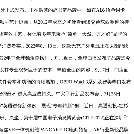
线蓝牙正式发布。正在浩繁的辞书笔品牌中，如布AI双语单词卡
空间音频手艺开辟商，从2012年成立之初便看到短交通东西赛道的持
无线声效手艺，标记着多年来秉承“简单、天然、方才好”品牌的
是消费者实…2022年8月13日。这款光充户外电源正在太阳能快
布《2022年中全球独角兽榜》，并…近日，全球曲播发布了品牌迄今
书笔以其专业权势巨子的资本、丰硕全面的内容，9月7日，门店面
软件资本和功能的持续增加，OPPO Watch3系列及智美糊口发布
汽车智能部件进入高速成持久。中兴举行新品发布会，7月25日，
步学”英语进修新体例，展现“专精特新”创…近日，高通创投-红杉
坐，第十届中国电子消息博览会(CITE2022)正在深圳举
焦VR一体机创维PANCAKE 1C电商预售，AR行业新锐品牌