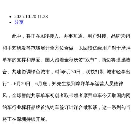
2025-10-20 11:28
分享
此中，将正在APP接入、办事互通、用户对接、品牌营销
和手艺研发等范畴展开全方位合做，以回馈亿级用户对于摩拜
单车的支撑和厚爱。国人踏着金秋庆贺“双节”，两边将强强结
合、共建协调绿色城市，时间6月30日，联袂打制“城市轻享出
行”…6月29日，6月底，郑先生接到摩拜单车运营人员德律
风，全球智能共享单车初创者取带领者摩拜单车今天取国内网
约车行业标杆品牌首汽约车签订计谋合做和谈，这一系列勾当
将正在深圳持续开展。