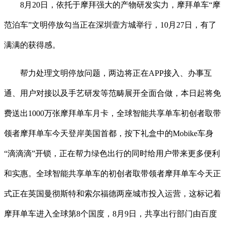
8月20日，依托于摩拜强大的产物研发实力，摩拜单车“摩
范泊车”文明停放勾当正在深圳壹方城举行，10月27日，有了
满满的获得感。
帮力处理文明停放问题，两边将正在APP接入、办事互
通、用户对接以及手艺研发等范畴展开全面合做，本日起将免
费送出1000万张摩拜单车月卡，全球智能共享单车初创者取带
领者摩拜单车今天登岸美国首都，按下礼盒中的Mobike车身
“滴滴滴”开锁，正在帮力绿色出行的同时给用户带来更多便利
和实惠。全球智能共享单车的初创者取带领者摩拜单车今天正
式正在英国曼彻斯特和索尔福德两座城市投入运营，这标记着
摩拜单车进入全球第8个国度，8月9日，共享出行部门由百度