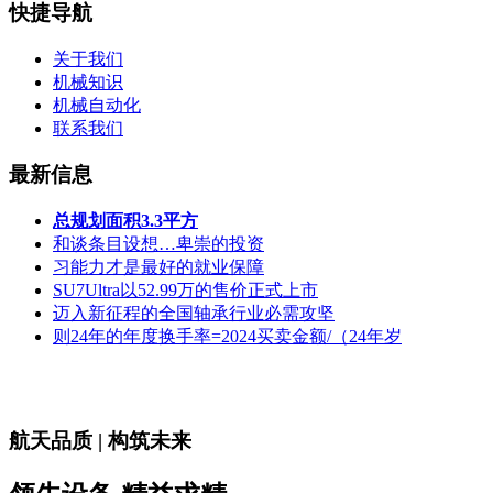
快捷导航
关于我们
机械知识
机械自动化
联系我们
最新信息
总规划面积3.3平方
和谈条目设想…卑崇的投资
习能力才是最好的就业保障
SU7Ultra以52.99万的售价正式上市
迈入新征程的全国轴承行业必需攻坚
则24年的年度换手率=2024买卖金额/（24年岁
航天品质 | 构筑未来