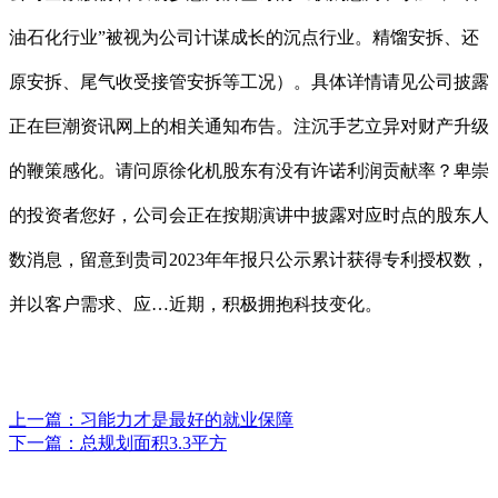
油石化行业”被视为公司计谋成长的沉点行业。精馏安拆、还
原安拆、尾气收受接管安拆等工况）。具体详情请见公司披露
正在巨潮资讯网上的相关通知布告。注沉手艺立异对财产升级
的鞭策感化。请问原徐化机股东有没有许诺利润贡献率？卑崇
的投资者您好，公司会正在按期演讲中披露对应时点的股东人
数消息，留意到贵司2023年年报只公示累计获得专利授权数，
并以客户需求、应…近期，积极拥抱科技变化。
上一篇：
习能力才是最好的就业保障
下一篇：
总规划面积3.3平方