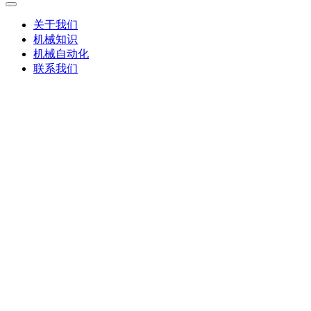
关于我们
机械知识
机械自动化
联系我们