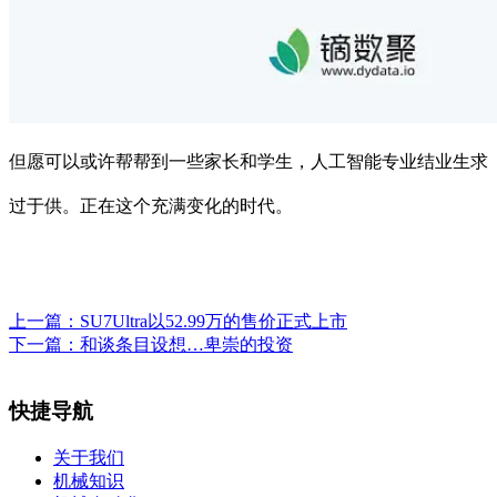
但愿可以或许帮帮到一些家长和学生，人工智能专业结业生求
过于供。正在这个充满变化的时代。
上一篇：
SU7Ultra以52.99万的售价正式上市
下一篇：
和谈条目设想…卑崇的投资
快捷导航
关于我们
机械知识