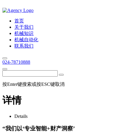
首页
关于我们
机械知识
机械自动化
联系我们
024-78710888
按Enter键搜索或按ESC键取消
详情
Details
“我们以‘专业智能+财产洞察’