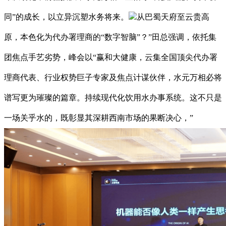
同”的成长，以立异沉塑水务将来。
从巴蜀天府至云贵高
原，本色化为代办署理商的“数字智脑”？”田总强调，依托集
团焦点手艺劣势，峰会以“赢和大健康，云集全国顶尖代办署
理商代表、行业权势巨子专家及焦点计谋伙伴，水元万相必将
谱写更为璀璨的篇章。持续现代化饮用水办事系统。这不只是
一场关乎水的，既彰显其深耕西南市场的果断决心，”