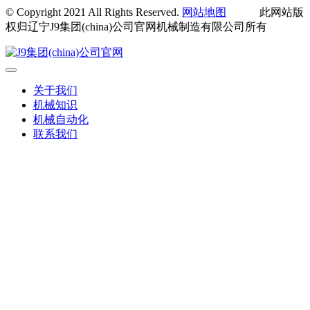
© Copyright 2021 All Rights Reserved.
网站地图
此网站版
权归辽宁J9集团(china)公司官网机械制造有限公司所有
关于我们
机械知识
机械自动化
联系我们