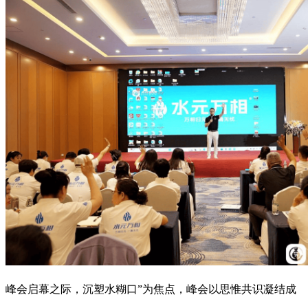
峰会启幕之际，沉塑水糊口”为焦点，峰会以思惟共识凝结成