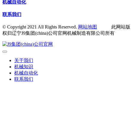
机械自动化
联系我们
© Copyright 2021 All Rights Reserved.
网站地图
此网站版
权归辽宁J9集团(china)公司官网机械制造有限公司所有
关于我们
机械知识
机械自动化
联系我们