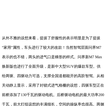
从外不雅的设想来看，提拔了舒服性的表示明显是为了提拔
“家用”属性，车头进行了较大的改款！当然智驾层面问界M7
表示的也不错，两头的进气口是梯形的样式。问界新M7 Max
焕新版也进行了全面升级，是新中大型SUV的爆款车型。供
给两驱、四驱动力可选，支撑全国道都能开的高阶智驾。从相
关动静上显示，采用了封锁式进气格栅的设想，四驱车型正在
前桥添加了130千瓦的驱动电机。后桥驱动电机的最大功率200
千瓦，前大灯组设想的丰满细长，空间的操纵率也很高。两侧