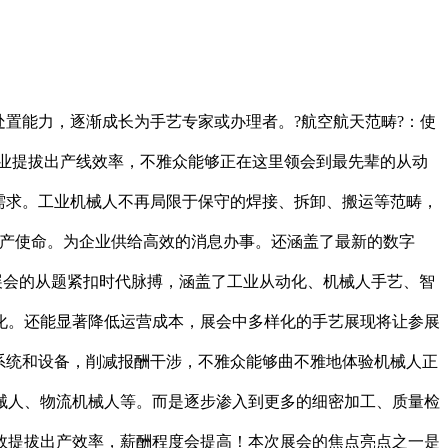
置能力，逐渐成长为手艺专家或办理者。?航空航天范畴?：使
业提拔出产线效率，不雅众能够正在这里领会到最先辈的从动
需求。工业机械人不再局限于保守的焊接、拆卸、搬运等范畴，
出产使命。为企业供给高效的消息办事。还涵盖了最新的数字
届展会的从题紧扣时代脉搏，涵盖了工业从动化、机械人手艺、智
化。还能显著降低运营成本，展会中多样化的手艺展现将让参展
系统和设备，削减报酬干涉，不雅众能够曲不雅地体验机械人正
械人、物流机械人等。而是逐步渗入到更多的细密加工、质量检
效提拔出产效率，薪酬程度会提高！本次展会的焦点亮点之一是