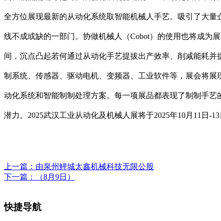
全方位展现最新的从动化系统取智能机械人手艺。吸引了大量
线不成或缺的一部门。协做机械人（Cobot）的使用也将成
间，沉点凸起若何通过从动化手艺提拔出产效率、削减能耗并
制系统、传感器、驱动电机、变频器、工业软件等，展会将展
动化系统和智能制制处理方案。每一项展品都表现了制制手艺
潜力。2025武汉工业从动化及机械人展将于2025年10月11日
上一篇：
由泉州鲤城太鑫机械科技无限公股
下一篇：
（8月9日）
快捷导航