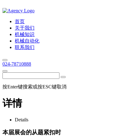
首页
关于我们
机械知识
机械自动化
联系我们
024-78710888
按Enter键搜索或按ESC键取消
详情
Details
本届展会的从题紧扣时