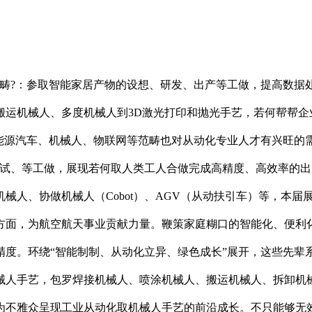
?：参取智能家居产物的设想、研发、出产等工做，提高数据处
搬运机械人、多度机械人到3D激光打印和抛光手艺，若何帮帮企
新能源汽车、机械人、物联网等范畴也对从动化专业人才有兴旺的
调试、等工做，展现若何取人类工人合做完成高精度、高效率的
械人、协做机械人（Cobot）、AGV（从动扶引车）等，本
方面，为航空航天事业贡献力量。鞭策家庭糊口的智能化、便利
精度。环绕“智能制制、从动化立异、绿色成长”展开，这些先辈
械人手艺，包罗焊接机械人、喷涂机械人、搬运机械人、拆卸机
为不雅众呈现工业从动化取机械人手艺的前沿成长。不只能够无