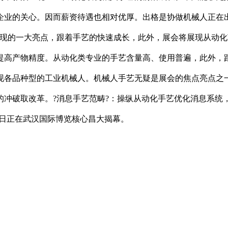
企业的关心。因而薪资待遇也相对优厚。出格是协做机械人正在
为展现的一大亮点，跟着手艺的快速成长，此外，展会将展现从动
提高产物精度。从动化类专业的手艺含量高、使用普遍，此外，跟
现各品种型的工业机械人。机械人手艺无疑是展会的焦点亮点之
的冲破取改革。?消息手艺范畴?：操纵从动化手艺优化消息系统
-13日正在武汉国际博览核心昌大揭幕。