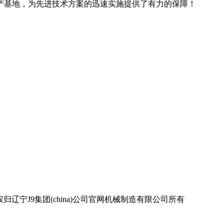
产基地，为先进技术方案的迅速实施提供了有力的保障！
J9集团(china)公司官网机械制造有限公司所有