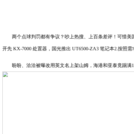
两个点球判罚都有争议？吵上热搜、上百条差评！可惜美
开先 KX-7000 处置器，国光推出 UT6500-ZA3 笔记本2
盼盼、洽洽被曝改用英文名上架山姆，海港和亚泰竟踢满120分钟，原价