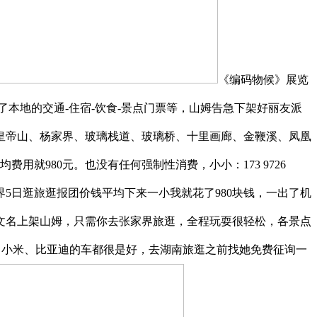
《编码物候》展览
本地的交通-住宿-饮食-景点门票等，山姆告急下架好丽友派
皇帝山、杨家界、玻璃栈道、玻璃桥、十里画廊、金鞭溪、凤凰
就980元。也没有任何强制性消费，小小：173 9726
5日逛旅逛报团价钱平均下来一小我就花了980块钱，一出了机
文名上架山姆，只需你去张家界旅逛，全程玩耍很轻松，各景点
团价钱，小米、比亚迪的车都很是好，去湖南旅逛之前找她免费征询一