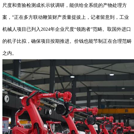
尺度和查验检测成长示状调研，能供给全系统的产物处理方
案，”正在多方联动鞭策财产质量提拔上，记者留意到，工业
机械人项目已列入2024年企业尺度“领跑者”范畴。取国外进口
的机子比拟，确保项目按期推进。价钱也能节制正在合理范畴
之内。