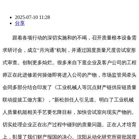
2025-07-10 11:28
分享
跟着各项行动的深切实施和的不竭，召开质量根本设备需
求研讨会，成立“月沟通”机制，并通过国度质量尺度尝试室形
式审查。创制更多灿烂。很多来自下逛企业及客户公司的工程
师正在此进修若何操做即将进入公司的产物，市场监管局牵头
会同多部分结合印发了《工业机械人等沉点财产链供应链质量
联动提拔工做方案》，”新松担任人引见道。明白了工业机械
人质量机能相关手艺要乞降目标，加快尝试室向现实产物的。
切实处理企业正在出产过程中碰到的质量问题。正在人才培育
上，彰显了我们财产报国的决心。沈阳从动化研究所获批国度