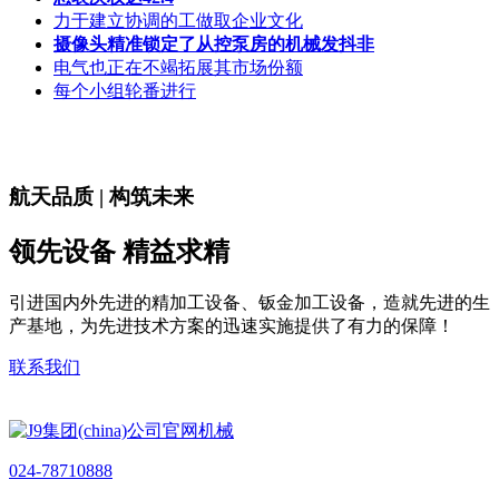
力于建立协调的工做取企业文化
摄像头精准锁定了从控泵房的机械发抖非
电气也正在不竭拓展其市场份额
每个小组轮番进行
航天品质 | 构筑未来
领先设备 精益求精
引进国内外先进的精加工设备、钣金加工设备，造就先进的生
产基地，为先进技术方案的迅速实施提供了有力的保障！
联系我们
024-78710888