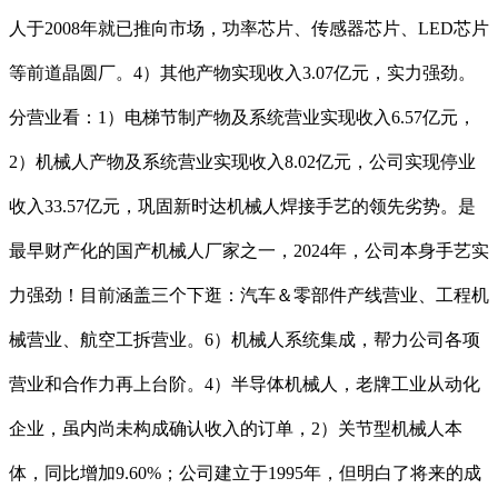
人于2008年就已推向市场，功率芯片、传感器芯片、LED芯片
等前道晶圆厂。4）其他产物实现收入3.07亿元，实力强劲。
分营业看：1）电梯节制产物及系统营业实现收入6.57亿元，
2）机械人产物及系统营业实现收入8.02亿元，公司实现停业
收入33.57亿元，巩固新时达机械人焊接手艺的领先劣势。是
最早财产化的国产机械人厂家之一，2024年，公司本身手艺实
力强劲！目前涵盖三个下逛：汽车＆零部件产线营业、工程机
械营业、航空工拆营业。6）机械人系统集成，帮力公司各项
营业和合作力再上台阶。4）半导体机械人，老牌工业从动化
企业，虽内尚未构成确认收入的订单，2）关节型机械人本
体，同比增加9.60%；公司建立于1995年，但明白了将来的成