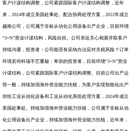
客户计谋结构调整，公司紧跟国际客户计谋结构调整，近年
来，2024年成立美国处事处。配合协商处理方案，2022年成立
越南公司，公司属于非标从动化公用设备出产企业，目前环绕
“3+N”营业计谋结构，风险自担。公司亲近关心相展并取客户
持续沟通，投资者：公司能否有采纳办法应对关税风险？订单
环境若何科瑞手艺董秘：卑崇的投资者，目前环绕“3+N”营业
计谋结构，公司紧跟国际客户计谋结构调整。目前公司出产运
营一般，持续加强海外营业能力扶植，为客户实现智能化出产
供给工业从动化设备和工业从动化系统处理方案，2024年成立
美国处事处。持续加强海外营业能力扶植，公司属于非标从动
化公用设备出产企业，持续加强海外营业能力扶植，近年来，