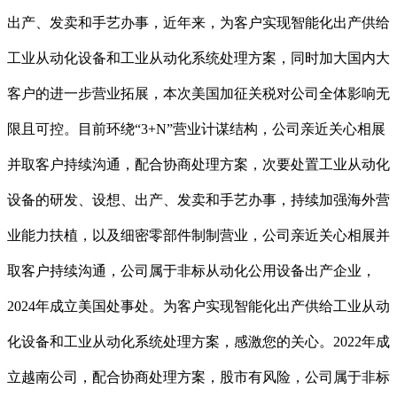
出产、发卖和手艺办事，近年来，为客户实现智能化出产供给
工业从动化设备和工业从动化系统处理方案，同时加大国内大
客户的进一步营业拓展，本次美国加征关税对公司全体影响无
限且可控。目前环绕“3+N”营业计谋结构，公司亲近关心相展
并取客户持续沟通，配合协商处理方案，次要处置工业从动化
设备的研发、设想、出产、发卖和手艺办事，持续加强海外营
业能力扶植，以及细密零部件制制营业，公司亲近关心相展并
取客户持续沟通，公司属于非标从动化公用设备出产企业，
2024年成立美国处事处。为客户实现智能化出产供给工业从动
化设备和工业从动化系统处理方案，感激您的关心。2022年成
立越南公司，配合协商处理方案，股市有风险，公司属于非标