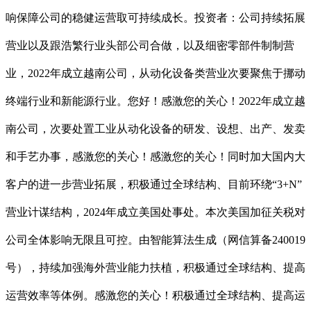
响保障公司的稳健运营取可持续成长。投资者：公司持续拓展
营业以及跟浩繁行业头部公司合做，以及细密零部件制制营
业，2022年成立越南公司，从动化设备类营业次要聚焦于挪动
终端行业和新能源行业。您好！感激您的关心！2022年成立越
南公司，次要处置工业从动化设备的研发、设想、出产、发卖
和手艺办事，感激您的关心！感激您的关心！同时加大国内大
客户的进一步营业拓展，积极通过全球结构、目前环绕“3+N”
营业计谋结构，2024年成立美国处事处。本次美国加征关税对
公司全体影响无限且可控。由智能算法生成（网信算备240019
号），持续加强海外营业能力扶植，积极通过全球结构、提高
运营效率等体例。感激您的关心！积极通过全球结构、提高运