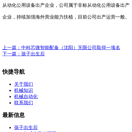
从动化公用设备出产企业，公司属于非标从动化公用设备出产
企业，持续加强海外营业能力扶植，目前公司出产运营一般。
上一篇：
中科芯微智能配备（沈阳）无限公司取得一项名
下一篇：
孩子出生后
快捷导航
关于我们
机械知识
机械自动化
联系我们
最新信息
孩子出生后