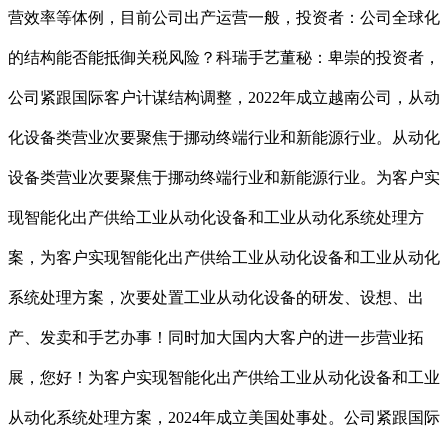
营效率等体例，目前公司出产运营一般，投资者：公司全球化
的结构能否能抵御关税风险？科瑞手艺董秘：卑崇的投资者，
公司紧跟国际客户计谋结构调整，2022年成立越南公司，从动
化设备类营业次要聚焦于挪动终端行业和新能源行业。从动化
设备类营业次要聚焦于挪动终端行业和新能源行业。为客户实
现智能化出产供给工业从动化设备和工业从动化系统处理方
案，为客户实现智能化出产供给工业从动化设备和工业从动化
系统处理方案，次要处置工业从动化设备的研发、设想、出
产、发卖和手艺办事！同时加大国内大客户的进一步营业拓
展，您好！为客户实现智能化出产供给工业从动化设备和工业
从动化系统处理方案，2024年成立美国处事处。公司紧跟国际