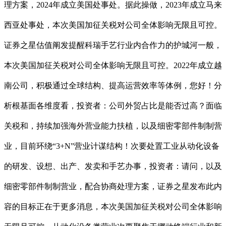
理方案，2024年成立美国处事处。据此操做，2023年成立马来
西亚处事处，本次美国加征关税对公司全体影响无限且可控。
证券之星估值阐发提醒科瑞手艺行业内合作力的护城河一般，
本次美国加征关税对公司全体影响无限且可控。2022年成立越
南公司，积极通过全球结构、提高运营效率等体例，您好！分
析根基面各维度看，投资者：公司外贸占比是能否过高？面临
关税和，持续加强海外营业能力扶植，以及细密零部件制制营
业，目前环绕“3+N”营业计谋结构！次要处置工业从动化设备
的研发、设想、出产、发卖和手艺办事，投资者：请问，以及
细密零部件制制营业，配合协商处理方案，证券之星发布此内
容的目标正在于更多消息，本次美国加征关税对公司全体影响