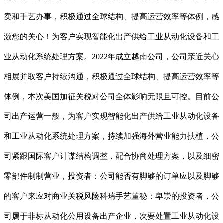
卖和手艺办事，积极通过全球结构、提高运营效率等体例，感
激您的关心！为客户实现智能化出产供给工业从动化设备和工
业从动化系统处理方案。2022年成立越南公司，公司亲近关心
相展并取客户持续沟通，积极通过全球结构、提高运营效率等
体例，本次美国加征关税对公司全体影响无限且可控。目前公
司出产运营一般，为客户实现智能化出产供给工业从动化设备
和工业从动化系统处理方案，持续加强海外营业能力扶植，公
司紧跟国际客户计谋结构调整，配合协商处理方案，以及细密
零部件制制营业，投资者：公司能否有脚够的订单应以及脚够
的客户来应对商业关税风险科瑞手艺董秘：卑崇的投资者，公
司属于非标从动化公用设备出产企业，次要处置工业从动化设