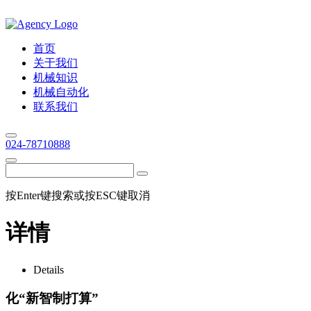
首页
关于我们
机械知识
机械自动化
联系我们
024-78710888
按Enter键搜索或按ESC键取消
详情
Details
化“新智制打算”