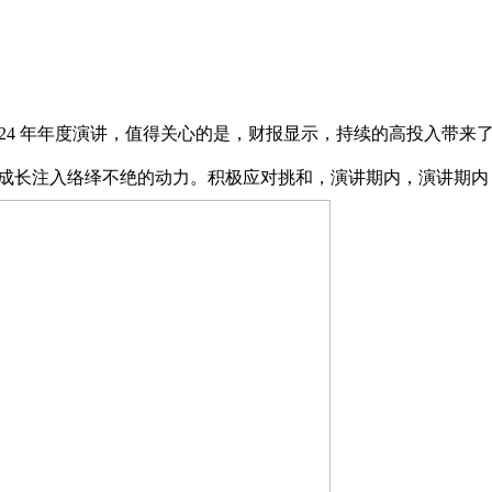
4 年年度演讲，值得关心的是，财报显示，持续的高投入带来了丰盛
将来成长注入络绎不绝的动力。积极应对挑和，演讲期内，演讲期内