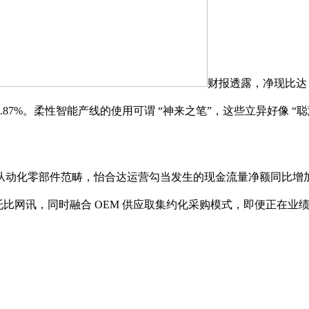
财报透露，净现比达 
5.87%。柔性智能产线的使用可谓 “神来之笔”，这些立异好像 
零部件范畴，怡合达运营勾当发生的现金流量净额同比增加 9
。托比网讯，同时融合 OEM 供应取集约化采购模式，即便正在业