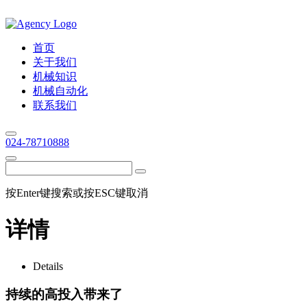
首页
关于我们
机械知识
机械自动化
联系我们
024-78710888
按Enter键搜索或按ESC键取消
详情
Details
持续的高投入带来了