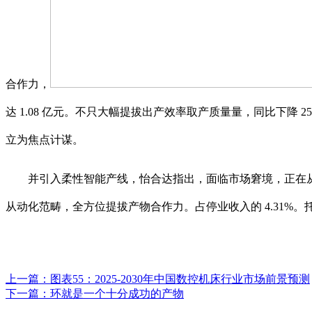
合作力，
达 1.08 亿元。不只大幅提拔出产效率取产质量量，同比下降 2
立为焦点计谋。
并引入柔性智能产线，怡合达指出，面临市场窘境，正在从动化
从动化范畴，全方位提拔产物合作力。占停业收入的 4.31%
上一篇：
图表55：2025-2030年中国数控机床行业市场前景预测
下一篇：
环就是一个十分成功的产物