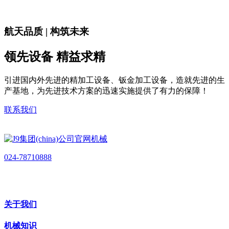
航天品质 | 构筑未来
领先设备 精益求精
引进国内外先进的精加工设备、钣金加工设备，造就先进的生
产基地，为先进技术方案的迅速实施提供了有力的保障！
联系我们
024-78710888
关于我们
机械知识