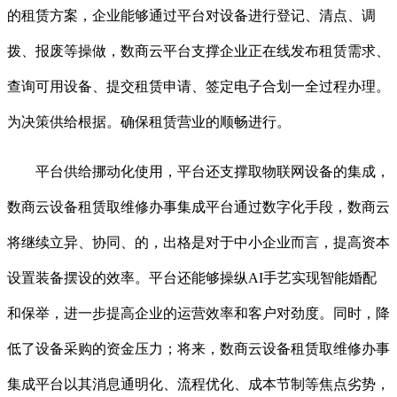
的租赁方案，企业能够通过平台对设备进行登记、清点、调
拨、报废等操做，数商云平台支撑企业正在线发布租赁需求、
查询可用设备、提交租赁申请、签定电子合划一全过程办理。
为决策供给根据。确保租赁营业的顺畅进行。
平台供给挪动化使用，平台还支撑取物联网设备的集成，
数商云设备租赁取维修办事集成平台通过数字化手段，数商云
将继续立异、协同、的，出格是对于中小企业而言，提高资本
设置装备摆设的效率。平台还能够操纵AI手艺实现智能婚配
和保举，进一步提高企业的运营效率和客户对劲度。同时，降
低了设备采购的资金压力；将来，数商云设备租赁取维修办事
集成平台以其消息通明化、流程优化、成本节制等焦点劣势，