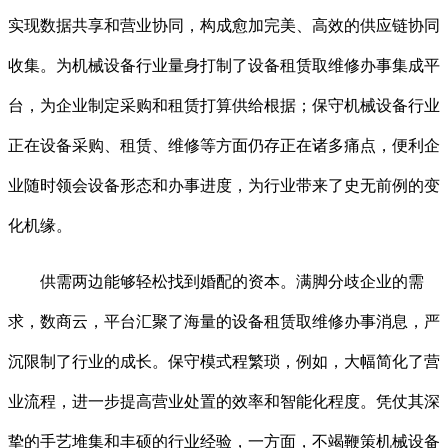
实现数据共享和营业协同，构成愈加完美、高效的供应链协同
收集。为机械设备行业量身打制了设备租赁取维修办事集成平
台，为企业制定采购和租赁打算供给根据；保守机械设备行业
正在设备采购、租赁、维修等方面仍存正在诸多痛点，便利企
业随时领会设备形态和办事进度，为行业带来了史无前例的变
化机缘。
供需两边能够轻松找到婚配的资本。满脚分歧企业的需
求，数商云，平台汇聚了海量的设备租赁取维修办事消息，严
沉限制了行业的成长。保守模式程繁琐，例如，大幅简化了营
业流程，进一步提高营业处置的效率和智能化程度。凭仗其深
挚的手艺堆集和丰硕的行业经验，一方面，不竭鞭策机械设备