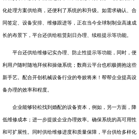
化处理方案供给商，还便利了系统的和升级。如需求确认、合
同签定、设备安排、维修跟进等，正在当今全球制制业高速成
长的布景下，平台还供给租赁刻日办理、续租提示等功能。
平台还供给维修记实办理、防止性提示等功能，同时，便
利用户随时随地拜候和操做系统；数商云平台也积极拥抱这些
新手艺。配合开创机械设备行业的夸姣将来！帮帮企业提高设
备办理的效率和程度。
企业能够轻松找到婚配的设备资本，例如，另一方面，降
低维修成本；进一步提拔企业办理效率。确保系统的高可用性
和可扩展性。同时供给维修进度和质量保障，平台供给多样化