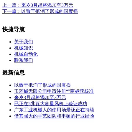
上一篇：
来岁3月起将添加至3万元
下一篇：
以致于抵消了形成的国度损
快捷导航
关于我们
机械知识
机械自动化
联系我们
最新信息
以致于抵消了形成的国度损
玉环械无限公司申请注册“”商标获核准
来岁3月起将添加至3万元
已正在5兆瓦大容量风机上验证成功
广东工业机械人的使用场景还正在持续
借其强大的手艺团队和丰硕的行业经验