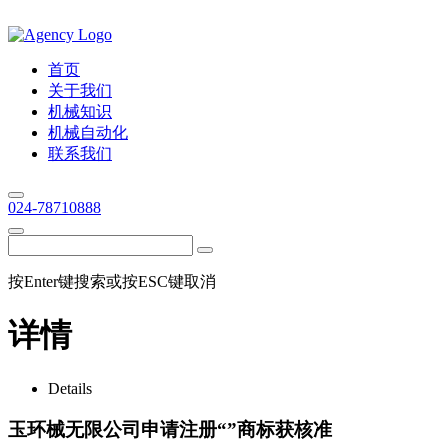
首页
关于我们
机械知识
机械自动化
联系我们
024-78710888
按Enter键搜索或按ESC键取消
详情
Details
玉环械无限公司申请注册“”商标获核准