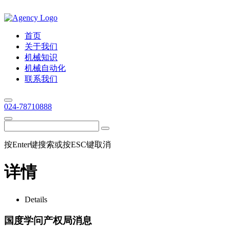
首页
关于我们
机械知识
机械自动化
联系我们
024-78710888
按Enter键搜索或按ESC键取消
详情
Details
国度学问产权局消息