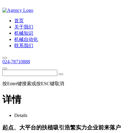
首页
关于我们
机械知识
机械自动化
联系我们
024-78710888
按Enter键搜索或按ESC键取消
详情
Details
起点、大平台的扶植吸引浩繁实力企业前来落户