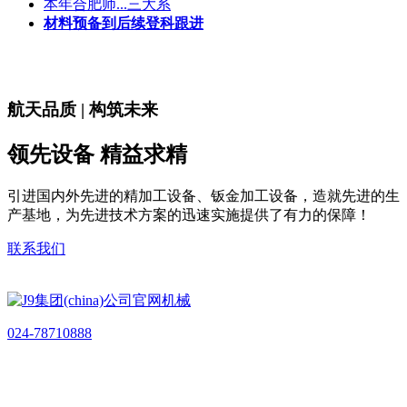
本年合肥师...三大系
材料预备到后续登科跟进
航天品质 | 构筑未来
领先设备 精益求精
引进国内外先进的精加工设备、钣金加工设备，造就先进的生
产基地，为先进技术方案的迅速实施提供了有力的保障！
联系我们
024-78710888