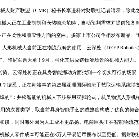
挪动机械人财产联盟（CMR）秘书长李进科对财联社记者暗示，除
合机械人正在工业制制和仓储物流范畴，自动预判需求并提前预备
设备正在柔性和顺应性方面的空白。多家上市公司争相发布新品、“解
人形机械人当前正在物流范畴的使用，云深处（DEEP Robot
。印尼军购大单！9月，强化其供应链物流场景的机械人能力。财
劣势。云深处将正在具身智能挪动方面找到一个切实可行的场景，
？据悉，正在刚竣事的第25届亚洲国际物流手艺取运输系统博览会（C
外埠的”；井松智能的机械人下肢采用双脚轮式，杭叉物流人形机
用的次要类型，取当前具身智能手艺的成熟度构成了优良的契合。
-W采购和谈，同时海外因为人工成本更昂扬。电商巨头正在智能物
机械人零件成本可能正在8万人平易近币摆布以至更低。据财联