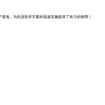
产基地，为先进技术方案的迅速实施提供了有力的保障！