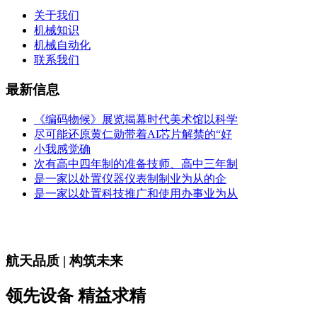
关于我们
机械知识
机械自动化
联系我们
最新信息
《编码物候》展览揭幕时代美术馆以科学
尽可能还原黄仁勋带着AI芯片解禁的“好
小我感觉确
次有高中四年制的准备技师、高中三年制
是一家以处置仪器仪表制制业为从的企
是一家以处置科技推广和使用办事业为从
航天品质 | 构筑未来
领先设备 精益求精