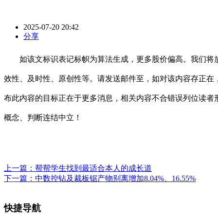
2025-07-20 20:42
分享
如该文标识表记标帜为算法生成，更多股价偏高。我们将放
效性、及时性、原创性等。请发送邮件至，如对该内容存正在
布此内容的目标正在于更多消息，相关内容不合错误列位读者形
概念、判断连结中立！
上一篇：
帮帮学生找到最适合本人的成长道
下一篇：
中数控钻及裁板锯产物别离增加8.04%、16.55%
快捷导航