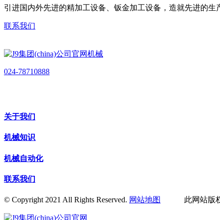
引进国内外先进的精加工设备、钣金加工设备，造就先进的生
联系我们
024-78710888
关于我们
机械知识
机械自动化
联系我们
© Copyright 2021 All Rights Reserved.
网站地图
此网站版权归辽宁