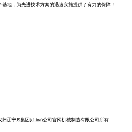
产基地，为先进技术方案的迅速实施提供了有力的保障！
J9集团(china)公司官网机械制造有限公司所有