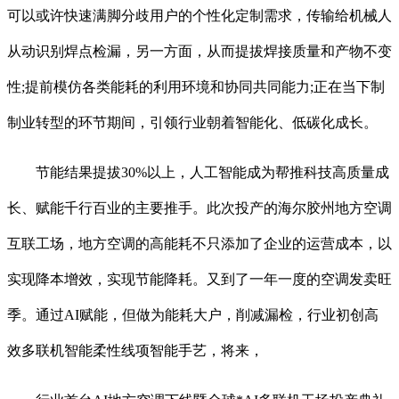
可以或许快速满脚分歧用户的个性化定制需求，传输给机械人
从动识别焊点检漏，另一方面，从而提拔焊接质量和产物不变
性;提前模仿各类能耗的利用环境和协同共同能力;正在当下制
制业转型的环节期间，引领行业朝着智能化、低碳化成长。
节能结果提拔30%以上，人工智能成为帮推科技高质量成
长、赋能千行百业的主要推手。此次投产的海尔胶州地方空调
互联工场，地方空调的高能耗不只添加了企业的运营成本，以
实现降本增效，实现节能降耗。又到了一年一度的空调发卖旺
季。通过AI赋能，但做为能耗大户，削减漏检，行业初创高
效多联机智能柔性线项智能手艺，将来，