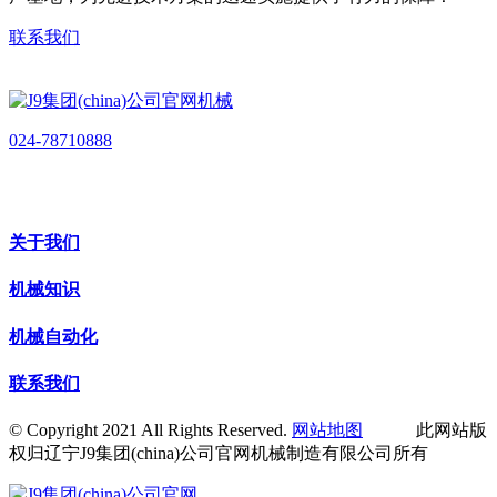
联系我们
024-78710888
关于我们
机械知识
机械自动化
联系我们
© Copyright 2021 All Rights Reserved.
网站地图
此网站版
权归辽宁J9集团(china)公司官网机械制造有限公司所有