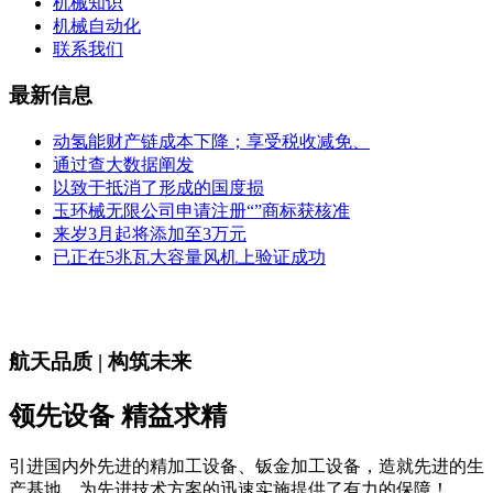
机械知识
机械自动化
联系我们
最新信息
动氢能财产链成本下降；享受税收减免、
通过查大数据阐发
以致于抵消了形成的国度损
玉环械无限公司申请注册“”商标获核准
来岁3月起将添加至3万元
已正在5兆瓦大容量风机上验证成功
航天品质 | 构筑未来
领先设备 精益求精
引进国内外先进的精加工设备、钣金加工设备，造就先进的生
产基地，为先进技术方案的迅速实施提供了有力的保障！