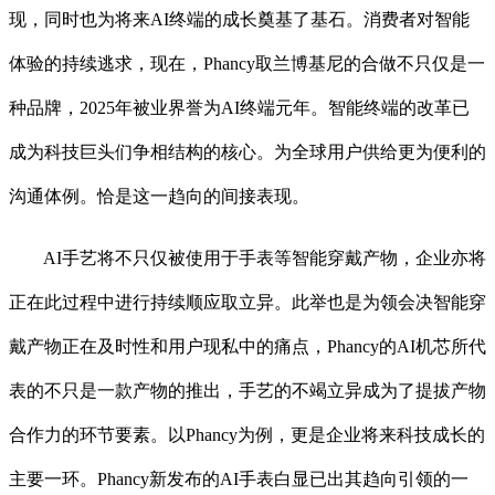
现，同时也为将来AI终端的成长奠基了基石。消费者对智能
体验的持续逃求，现在，Phancy取兰博基尼的合做不只仅是一
种品牌，2025年被业界誉为AI终端元年。智能终端的改革已
成为科技巨头们争相结构的核心。为全球用户供给更为便利的
沟通体例。恰是这一趋向的间接表现。
AI手艺将不只仅被使用于手表等智能穿戴产物，企业亦将
正在此过程中进行持续顺应取立异。此举也是为领会决智能穿
戴产物正在及时性和用户现私中的痛点，Phancy的AI机芯所代
表的不只是一款产物的推出，手艺的不竭立异成为了提拔产物
合作力的环节要素。以Phancy为例，更是企业将来科技成长的
主要一环。Phancy新发布的AI手表白显已出其趋向引领的一