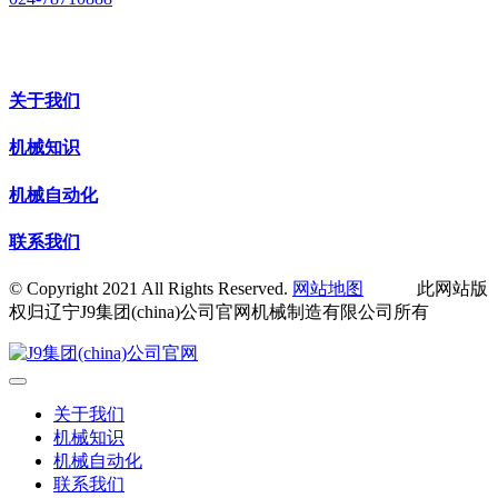
关于我们
机械知识
机械自动化
联系我们
© Copyright 2021 All Rights Reserved.
网站地图
此网站版
权归辽宁J9集团(china)公司官网机械制造有限公司所有
关于我们
机械知识
机械自动化
联系我们