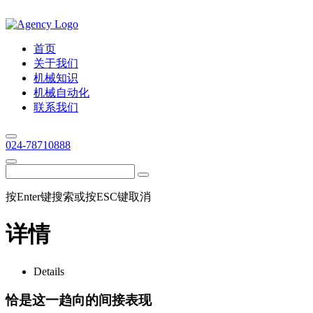
首页
关于我们
机械知识
机械自动化
联系我们
024-78710888
按Enter键搜索或按ESC键取消
详情
Details
恰是这一趋向的间接表现