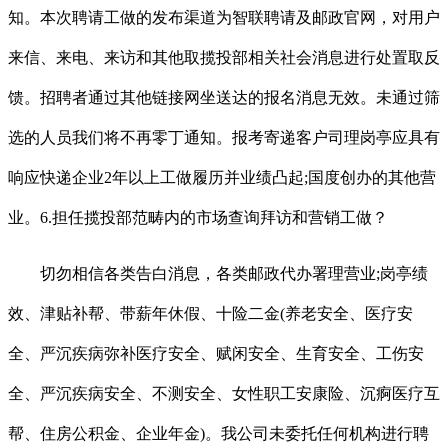
知。本次聘请工做的发布渠道为智联聘请及邮政官网，对用户
来信、来电、来访和其他取揽投部相关社会消息进行处置取反
馈。招聘者通过其他链接网坐送达的报名消息无效。未通过筛
选的人员我们将不再零丁通知。报考寄递客户司理岗亭应具有
响应快递企业2年以上工做履历并业绩凸起;国度创办的其他营
业。6.担任揽投部范畴内的市场查询拜访和营销工做？
切勿相信各类告白消息，各类邮政代办署理营业;岗亭绩
效、津贴补帮、带薪年休假、十险二金(养老安全、医疗安
全、严沉疾病弥补医疗安全、赋闲安全、生育安全、工伤安
全、严沉疾病安全、不测安全、女性职工安康险、沉痾医疗互
帮、住房公积金、企业年金)。我公司未委托任何机构进行聘