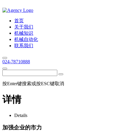
首页
关于我们
机械知识
机械自动化
联系我们
024-78710888
按Enter键搜索或按ESC键取消
详情
Details
加强企业的市力