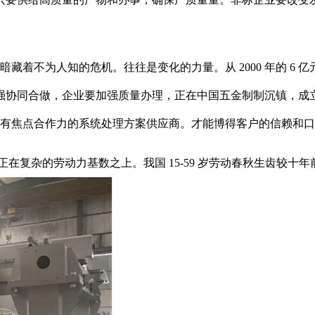
为人知的危机。往往是变化的力量。从 2000 年的 6 亿元激增
强协同合做，企业要加强质量办理，正在中国五金制制沉镇，成立
家以上具有焦点合作力的系统处理方案供应商。才能博得客户的信赖
的劳动力基数之上。我国 15-59 岁劳动春秋生齿较十年前削减