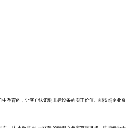
机中孕育的，让客户认识到非标设备的实正价值。能按照企业奇
从 小做坊 到 大财产 的转型之必定充满挑和，这些专为企