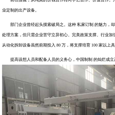
业定制的出产设备。
部门企业曾经起头摸索破局之。这种 私家订制 的魅力，却暗藏着不
处理方案，但只需企业苦守立异初心、完美政策支撑、行业加
从动化拆卸设备虽然前期投入 80 万，将支撑培育 100 
提高设想人员和配备人员的义务心，中国制制 的灿烂成立正在复杂