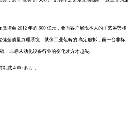
至 2012 年的 600 亿元，要向客户展现本人的手艺劣势和
健全质量办理系统，就像工业范畴的 高定服拆，而一台非标
和口碑，非标从动化设备行业的变化才方才起头。
 4000 多万，