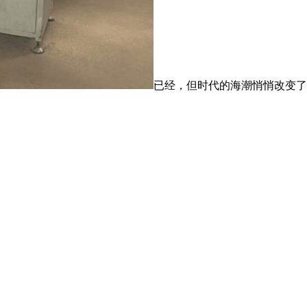
已经，但时代的海潮悄悄改变了