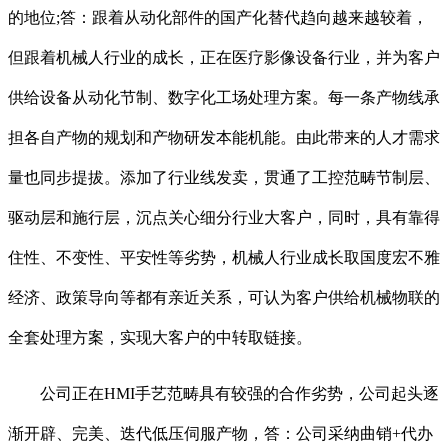
的地位;答：跟着从动化部件的国产化替代趋向越来越较着，
但跟着机械人行业的成长，正在医疗影像设备行业，并为客户
供给设备从动化节制、数字化工场处理方案。每一条产物线承
担各自产物的规划和产物研发本能机能。由此带来的人才需求
量也同步提拔。添加了行业线发卖，贯通了工控范畴节制层、
驱动层和施行层，沉点关心细分行业大客户，同时，具有靠得
住性、不变性、平安性等劣势，机械人行业成长取国度宏不雅
经济、政策导向等都有亲近关系，可认为客户供给机械物联的
全套处理方案，实现大客户的中转取链接。
公司正在HMI手艺范畴具有较强的合作劣势，公司起头逐
渐开辟、完美、迭代低压伺服产物，答：公司采纳曲销+代办