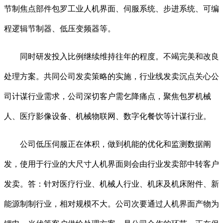
节制焦点部件包罗工业人机界面、伺服系统、步进系统、可编
程逻辑节制器、低压变频器等。
同时研发投入比例继续维持往年的程度。不竭完美和改良
处理方案。共同公司发卖策略的实施，行业线发卖沉点关心公
司计谋行业需求，公司深切客户需乞降痛点，聚焦包罗机械
人、医疗影像设备、机械物联网、数字化餐饮等计谋行业。
公司低压伺服正在体积，做到机能的优化和监测数据阐
发，使用于行业的大尺寸人机界面则会由行业发卖部中转客户
发卖。答：针对医疗行业、机械人行业、机床及机床附件、新
能源制制行业，相对规模不大。公司次要通过人机界面产物为