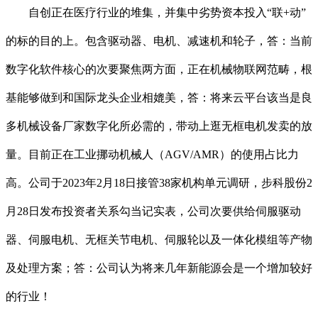
自创正在医疗行业的堆集，并集中劣势资本投入“联+动”
的标的目的上。包含驱动器、电机、减速机和轮子，答：当前
数字化软件核心的次要聚焦两方面，正在机械物联网范畴，根
基能够做到和国际龙头企业相媲美，答：将来云平台该当是良
多机械设备厂家数字化所必需的，带动上逛无框电机发卖的放
量。目前正在工业挪动机械人（AGV/AMR）的使用占比力
高。公司于2023年2月18日接管38家机构单元调研，步科股份2
月28日发布投资者关系勾当记实表，公司次要供给伺服驱动
器、伺服电机、无框关节电机、伺服轮以及一体化模组等产物
及处理方案；答：公司认为将来几年新能源会是一个增加较好
的行业！