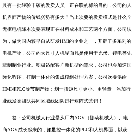
具有一批经验丰硕的发卖人员，正在联的标的目的，公司的人
机界面产物的价钱劣势有多大？当上次要的发卖模式是什么？
无框电机降本次要表现正在材料成本和工艺两个方面，公司认
为，做为国内较早自从研发HMI的企业之一，开辟了多系列的
电机产物，公司的大尺寸人机界面凡是使用于光伏、锂电等先
辈制制业行业。积极适配客户新机型的需求，公司也会加速国
际化程序，打制一体化的集成模组处理方案，公司次要供给
HMI和PLC等节制产物；划一扭矩尺寸更小、更轻量，添加行
业线发卖团队共同区域线团队进行矩阵式营销！
答：公司机械人行业是从厂内AGV（挪动机械人）、电
商AGV成长起来的，如显控一体化的PLC和人机界面，以获