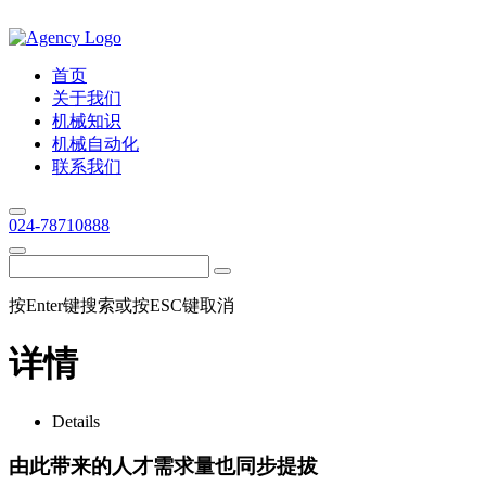
首页
关于我们
机械知识
机械自动化
联系我们
024-78710888
按Enter键搜索或按ESC键取消
详情
Details
由此带来的人才需求量也同步提拔