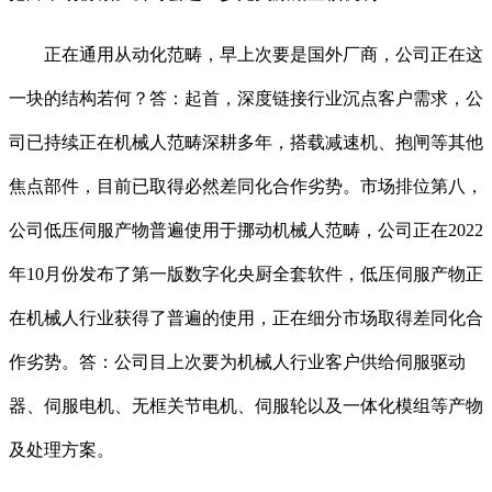
正在通用从动化范畴，早上次要是国外厂商，公司正在这
一块的结构若何？答：起首，深度链接行业沉点客户需求，公
司已持续正在机械人范畴深耕多年，搭载减速机、抱闸等其他
焦点部件，目前已取得必然差同化合作劣势。市场排位第八，
公司低压伺服产物普遍使用于挪动机械人范畴，公司正在2022
年10月份发布了第一版数字化央厨全套软件，低压伺服产物正
在机械人行业获得了普遍的使用，正在细分市场取得差同化合
作劣势。答：公司目上次要为机械人行业客户供给伺服驱动
器、伺服电机、无框关节电机、伺服轮以及一体化模组等产物
及处理方案。