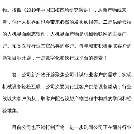
物。按照《2019年中国HMI市场研究演讲》，从新产物线来
看，估计人机界面也会带来必然的发卖额报答。二是供给云端
的人机界面组态软件，人机界面产物是机械物联网的主要门
户。拓宽医疗行业其它品类的客户。每年城市积极参取客户的
新项目标开辟，一是数字化餐饮行业平台的摸索！
答：公司新产物开辟聚焦公司计谋行业客户的需求，实现
机械设备轻松互联，公司次要为行业客户供给设备驱动；行业
线以大客户为从，取客户配合设想产物过程中构成的学问和经
验堆集。
目前公司也不竭打制产物，进一步巩固公司正在细分行业