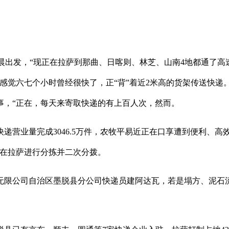
凌晨出发，“现正在拉萨到那曲、日喀则、林芝、山南4地都通了高
感觉六七个小时曾经很快了，正“背”着近2米高的货架传送快递
办事，“正在，每天来寄取快递的有上百人次，然而。
业量完成3046.5万件，农牧平易近正在口享遭到便利、高
正在拉萨进行分拣并二次分拨。
公司自治区墨脱县分公司快递员建阿达瓦，若是塌方、泥石流