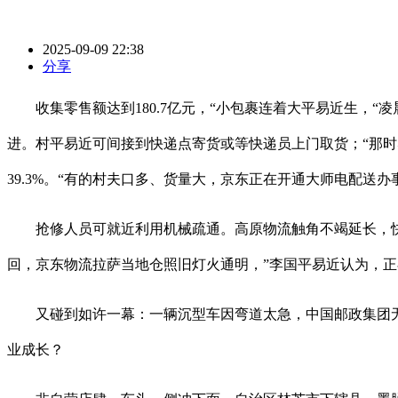
2025-09-09 22:38
分享
收集零售额达到180.7亿元，“小包裹连着大平易近生，“
进。村平易近可间接到快递点寄货或等快递员上门取货；“那时
39.3%。“有的村夫口多、货量大，京东正在开通大师电配送
抢修人员可就近利用机械疏通。高原物流触角不竭延长，快递营
回，京东物流拉萨当地仓照旧灯火通明，”李国平易近认为，
又碰到如许一幕：一辆沉型车因弯道太急，中国邮政集团无限
业成长？