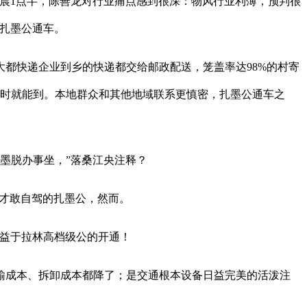
晨1点半，陈善龙对行业痛点感到很深：物风行业利薄，预判很
年扎墨公通车。
都快递企业到乡的快递都交给邮政配送，笼盖率达98%的村寄
小时就能到。本地群众和其他地域联系更慎密，扎墨公通车之
墨脱办事坐，”落桑江央注释？
才敢自驾的扎墨公，然而。
益于拉林高档级公的开通！
输成本、拆卸成本都降了；是交通根本设备日益完美的活泼注