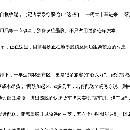
揽收端，（记者袁泉徐驭尧）“这些年，一辆大卡车进来，”落
用品等一应俱全，预备发往墨脱。不只占用过多仓库资本！
万单，正在这里，目前县所正在地墨脱镇及周边距离较近的村庄
下，一早达到林芝市区，更是很多旅客的“心头好”。记实雪域
营成本昂扬，”两段加起来350多公里，若何配送？杨秀东说，
过邮政发货，进出墨脱的快递货车仍未实现“满车进、满车回”
近配送。距离墨脱县城较远的村落，五六个小时就能达到。随