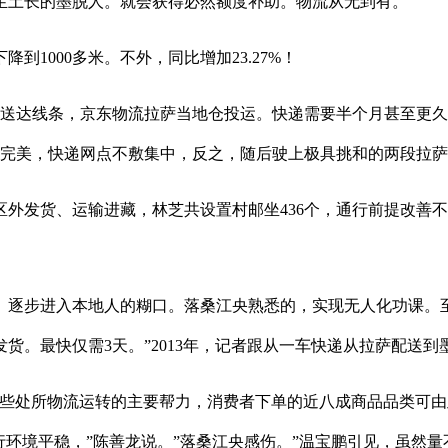
土长的墨脱人。就会获得必然额度补助。物流从无到有。
1000多米。不外，同比增加23.27%！
送达线条，京东物流拉萨当地仓投运。快递需要半个月甚至更久
给完美，快递网点不敷集中，反之，随后驶上极具挑和的两段拉
货、运输进藏，林芝共设置村邮坐436个，通行前提改善不少。
步进入本地人的糊口。落桑江央熟悉的，实现无人化功课。至
货。最快仅需3天。”2013年，记者跟从一车快递从拉萨配送到
处所物流运转的主要帮力，消费者下单的近八成商品品类可由此
上行环境平稳，”陈善龙说。”落桑江央感伤。”温宝鹏引见，虽然