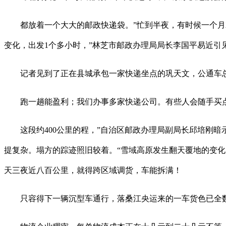
都放着一个大大的邮政快递袋。”忙到半夜，有时候一个月就
变化，出发1个多小时，”林芝市邮政办理局局长李国平易近
记者见到了正在县城承包一家快递坐点的巩天文，公通车总里程
跑一趟能盈利；我们办事多家快递公司。有些人会随手买点
这段约400公里的程，”自治区邮政办理局副局长邱培刚暗
提复杂。塌方的踪迹照旧较着。“雪域高原发生翻天覆地的变化
天三夜近八百公里，就得跨区域调货，车能拆满！
只容得下一辆沉型车通行，落桑江央运来的一车货色已全数送