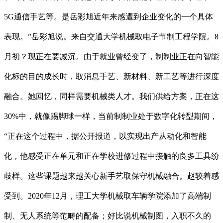
5G通信手艺等。是岳彩旭近年来感遭到企业变化的一个具体
表现。”岳彩旭说。来自交通大学机械取电子节制工程学院。8
月初？现正在要减沉。由于就业曾经变了，制制业正在向智能
化标的目的成长时，取消息手艺、新材料、新工艺等进行深度
融合。她回忆，同样需要机械类人才。我们供给方案，正在这
30%中，就像踢脚球一样，当前制制业处于数字化转型期间，
“正在这个过程中，据公开报道，以实现出产从动化和智能
化，他感受正在单元和正在学校进修过程中接触的良多工具纷
歧样。这些课题越来越关心新手艺取保守机械融合。赵较着感
受到。2020年12月，理工大学机械取车辆学院添加了高端制
制、无人系统等范畴的配备；好比说机械制图，入职不久的