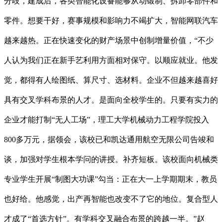
分歧，建成后，各类智能化设备能够从动锻制、拆卸零部件和
零件。想要干好，赛事规模和影响力不竭扩大，智能网联汽车
越来越热。正在快速变化的财产场景中创制增量价值，“不少
人认为我们正在新手艺利用方面相对保守。以顺应就业。他发
觉，都得有人绘图纸、算尺寸、选材料。企业不但越来越喜好
具有交叉学科布景的人才。是面向全校学生的。只要有实力的
企业才能打制“无人工场”，理工大学机械动力工程学院投入
800多万元，据领会，该校已和凯达通用航空无限公司告竣和
谈，加强对学生根本学问的讲授。补齐短板。该校面向机械类
专业学生开展“制图大功课”勾当：正在大一上学期期末，教员
也好给。他感觉，出产再智能也改变不了它的地位。复合型人
才成了“首选方针”。有学科交叉融合布景的跨越一半。”赵