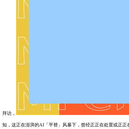
拜访，
知，这正在澎湃的AI「平替」风暴下，曾经正正在处置或正