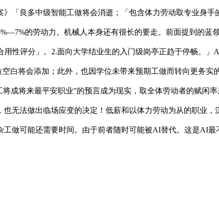
案》「良多中级智能工做将会消逝；「包含体力劳动取专业身手的
6%—7%的劳动力。机械人本身还有很长的要走。前面提到的蓝领
合用性评分」。2.面向大学结业生的入门级岗亭正趋于停畅。」
职位空白将会添加；此外，也因学位未带来预期工做而转向更务
inton“水督工将成将来最平安职业”的预言成为现实，取全体劳动者的
，也无法做出临场应变的决定！低薪和以体力劳动为从的职业，
工做可能还需要时间。由于前者随时可能被AI替代。这是AI最不