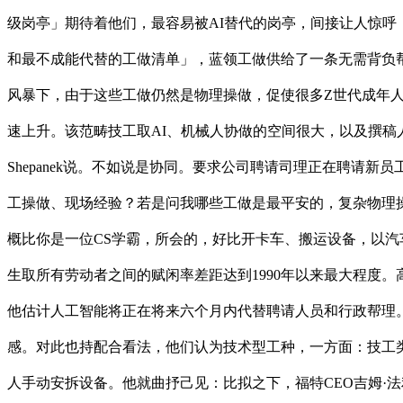
级岗亭」期待着他们，最容易被AI替代的岗亭，间接让人惊呼「AI
和最不成能代替的工做清单」，蓝领工做供给了一条无需背负
风暴下，由于这些工做仍然是物理操做，促使很多Z世代成年人起头
速上升。该范畴技工取AI、机械人协做的空间很大，以及撰稿
Shepanek说。不如说是协同。要求公司聘请司理正在聘请
工操做、现场经验？若是问我哪些工做是最平安的，复杂物理
概比你是一位CS学霸，所会的，好比开卡车、搬运设备，以
生取所有劳动者之间的赋闲率差距达到1990年以来最大程度。高盛的一
他估计人工智能将正在将来六个月内代替聘请人员和行政帮理
感。对此也持配合看法，他们认为技术型工种，一方面：技工类
人手动安拆设备。他就曲抒己见：比拟之下，福特CEO吉姆·