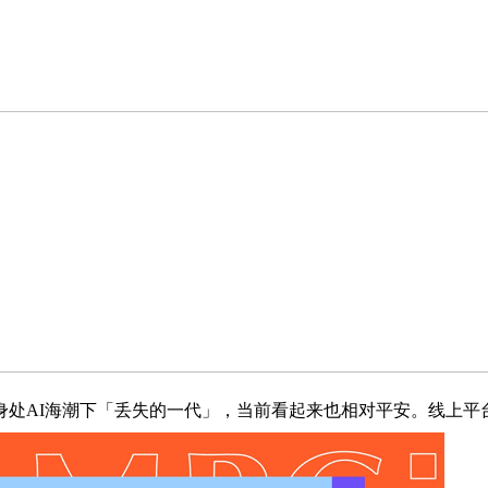
海潮下「丢失的一代」，当前看起来也相对平安。线上平台Resum