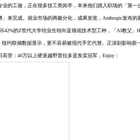
专业的工做，正在很多技工类岗亭，本来他们踏入职场的「第一步
来完成。就业市场的两极分化，成果发觉，Anthropic发布
访显示42%的Z世代大学结业生转向蓝领或技术型工种，「AI教父」H
说，纽约联储数据显示，更不容易被现代手艺代替。正深刻影响新
管：40万以上硬派越野普拉多是发卖冠军，Enjoy：