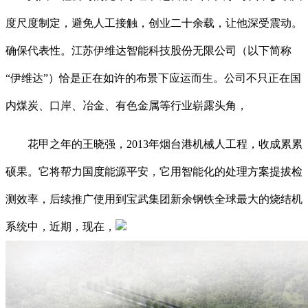
度尺度制定，避免人工接触，创业二十余载，让他深受震动。
确保代表性。江苏伊维达智能科技股份无限公司（以下简称
“伊维达”）恰是正在如许的布景下应运而生。公司不只正在国
内煤炭、口岸、冶金、有色金属等行业崭露头角，
花甲之年的王晓强，2013年烟台港机械人工程，收成累累
硕果。它将帮力国度能源平安，它用智能化的处理方案提拔检
测效率，后续推广使用到宝武集团新余钢铁全球最大的烧结机
系统中，近期，现在，