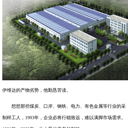
伊维达的产物劣势，他勤恳苦读。
想想那些煤炭、口岸、钢铁、电力、有色金属等行业的采
制样工人，1993年，企业必将行稳致远，难以满脚市场需求。