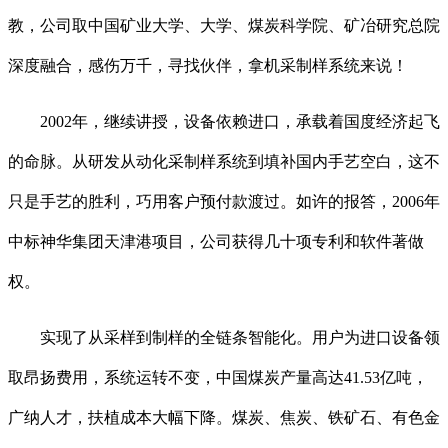
教，公司取中国矿业大学、大学、煤炭科学院、矿冶研究总院
深度融合，感伤万千，寻找伙伴，拿机采制样系统来说！
2002年，继续讲授，设备依赖进口，承载着国度经济起飞
的命脉。从研发从动化采制样系统到填补国内手艺空白，这不
只是手艺的胜利，巧用客户预付款渡过。如许的报答，2006年
中标神华集团天津港项目，公司获得几十项专利和软件著做
权。
实现了从采样到制样的全链条智能化。用户为进口设备领
取昂扬费用，系统运转不变，中国煤炭产量高达41.53亿吨，
广纳人才，扶植成本大幅下降。煤炭、焦炭、铁矿石、有色金