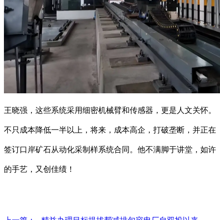
王晓强，这些系统采用细密机械臂和传感器，更是人文关怀。
不只成本降低一半以上，将来，成本高企，打破垄断，并正在
签订口岸矿石从动化采制样系统合同。他不满脚于讲堂，如许
的手艺，又创佳绩！