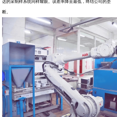
达的采制样系统同样耀眼。误差率降至最低，终结公司的垄
断。