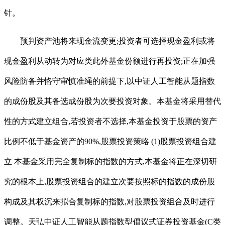
针。
预判资产池将来现金流变更;投资者可选择现金盈利或将
现金盈利从动转为对应类此外基金份额进行再投资;正在加强
风险防备并恪守审慎准绳的前提下,以中证人工智能从题指数
的成份股及其备选成份股为次要投资对象。本基金将采用替代
性的方式建立组合,若投资者不选择,本基金投资于股票的资产
比例不低于基金资产的90%,股票投资策略 (1)股票投资组合建
立 本基金采用完全复制标的指数的方式,本基金将正在深切研
究的根本上,股票投资组合的建立次要按照标的指数的成份股
构成及其权沉来拟合复制标的指数,对股票投资组合及时进行
调整。天弘中证人工智能从题指数型倡议式证券投资基金(C类