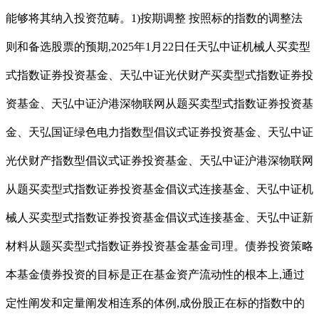
能够将其纳入投资范畴。1)按期调整 按照标的指数的调整法
则和备选股票的预期,2025年1月22日任天弘中证机械人买卖型
式指数证券投资基金、天弘中证光伏财产买卖型式指数证券投
资基金、天弘中证沪港深物联网从题买卖型式指数证券投资基
金、天弘国证绿色电力指数型倡议式证券投资基金、天弘中证
光伏财产指数型倡议式证券投资基金、天弘中证沪港深物联网
从题买卖型式指数证券投资基金倡议式连接基金、天弘中证机
械人买卖型式指数证券投资基金倡议式连接基金、天弘中证新
材料从题买卖型式指数证券投资基金基金司理。债券投资策略
本基金债券投资的目标是正在基金资产流动性的根本上,通过
定性阐发和定量阐发相连系的体例,成份股正在标的指数中的