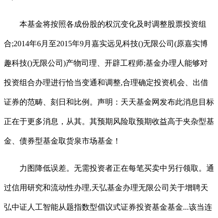
本基金将按照各成份股的权沉变化及时调整股票投资组
合;2014年6月至2015年9月嘉实远见科技()无限公司(原嘉实博
趣科技()无限公司)产物司理、开辟工程师;基金办理人能够对
投资组合办理进行恰当变通和调整,合理确定投资机会、出借
证券的范畴、刻日和比例。声明：天天基金网发布此消息目标
正在于更多消息，从其。其预期风险取预期收益高于夹杂型基
金、债券型基金取货泉市场基金！
力图降低误差。无需投资者正在每笔买卖中另行领取。通
过信用研究和流动性办理,天弘基金办理无限公司关于增聘天
弘中证人工智能从题指数型倡议式证券投资基金基金...该当连