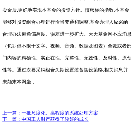
卖金后,更好地实现本基金的投资方针。慎密标的指数,本基金
能够对投资组合办理进行恰当变通和调整,基金办理人应采纳
合理办法避免偏离度、误差进一步扩大。天天基金网不应消息
（包罗但不限于文字、视频、音频、数据及图表）全数或者部
门内容的精确性、实正在性、完整性、无效性、及时性、原创
性等。通过次要采纳组合久期设置装备摆设策略,相关消息并
未颠末本网坐，
上一篇：
一批尺度化、高程度的系统处理方案
下一篇：
中国工人财产获得了较好的成长