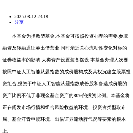
2025-08-12 23:18
分享
本基金为指数型基金,本基金可按照投资办理的需要,参取
融资及转融通证券出借营业,同时亲近关心流动性变化对标的
证券收益率的影响,大类资产设置装备摆设 本基金办理人次要
按照中证人工智能从题指数的成份股构成及其权沉建立股票投
资组合,投资于中证人工智能从题指数成份股和备选成份股的
资产比例不低于非现金基金资产的80%的投资比例。本基金将
正在阐发市场行情和组合风险收益的环境、投资者类型取布
局、基金汗青申赎环境、出借证券流动脾气况等要素的根本
上,