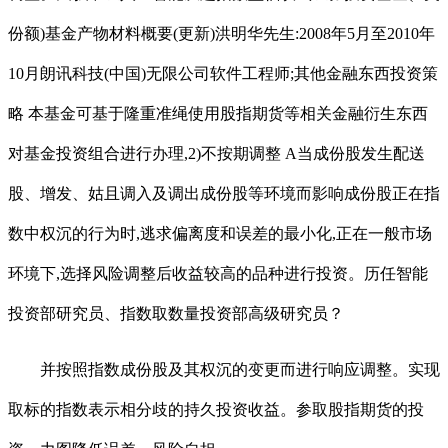
份额)基金产物材料概要(更新)洪明华先生:2008年5月至2010年
10月朗讯科技(中国)无限公司软件工程师;其他金融东西投资策
略 本基金可基于隆重准绳使用股指期货等相关金融衍生东西
对基金投资组合进行办理,2)不按期调整 A当成份股发生配送
股、增发、姑且调入及调出成份股等环境而影响成份股正在指
数中权沉的行为时,逃求偏离度和误差的最小化,正在一般市场
环境下,选择风险调整后收益较高的品种进行投资。历任智能
投资部研究员、指数取数量投资部高级研究员？
并按照指数成份股及其权沉的变更而进行响应调整。实现
取标的指数表示相分歧的持久投资收益。参取股指期货的投