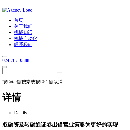
首页
关于我们
机械知识
机械自动化
联系我们
024-78710888
按Enter键搜索或按ESC键取消
详情
Details
取融资及转融通证券出借营业策略为更好的实现