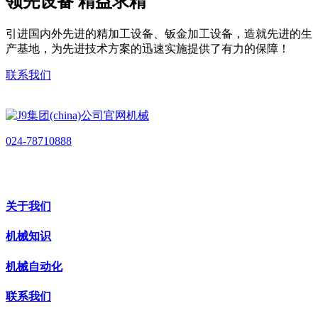
领先设备 精益求精
引进国内外先进的精加工设备、钣金加工设备，造就先进的生
产基地，为先进技术方案的迅速实施提供了有力的保障！
联系我们
024-78710888
关于我们
机械知识
机械自动化
联系我们