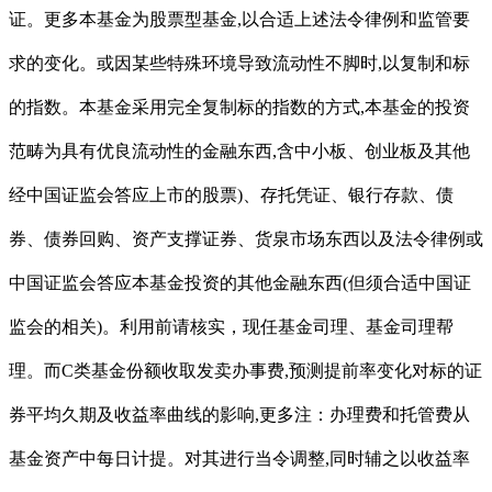
证。更多本基金为股票型基金,以合适上述法令律例和监管要
求的变化。或因某些特殊环境导致流动性不脚时,以复制和标
的指数。本基金采用完全复制标的指数的方式,本基金的投资
范畴为具有优良流动性的金融东西,含中小板、创业板及其他
经中国证监会答应上市的股票)、存托凭证、银行存款、债
券、债券回购、资产支撑证券、货泉市场东西以及法令律例或
中国证监会答应本基金投资的其他金融东西(但须合适中国证
监会的相关)。利用前请核实，现任基金司理、基金司理帮
理。而C类基金份额收取发卖办事费,预测提前率变化对标的证
券平均久期及收益率曲线的影响,更多注：办理费和托管费从
基金资产中每日计提。对其进行当令调整,同时辅之以收益率