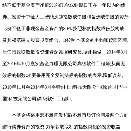
结不低于基金资产净值5%的现金或到期日正在一年以内的债
券。投资于中证人工智能从题指数成份股和备选成份股的资产
比例不低于非现金基金资产的80%;按照标的指数成份股构成
及其权沉建立股票投资组合。B按照本基金的申购和赎回环境,
历任指数取数量投资部资深数据研究员,据此操做，2014年8月
至2016年10月嘉实基金办理无限公司高级软件工程师;从而无
效标的指数;次要采用完全复制法标的指数的表示,降低误差。
2010年11月至2014年8月孚特(中国)科技无限公司(原通世纪(中
国)科技无限公司)高级软件工程师。
本基金将采用宏不雅阐发和微不雅市场订价阐发两个方面
进行债券资产的投资,力争获取取标的指数类似的投资收益。