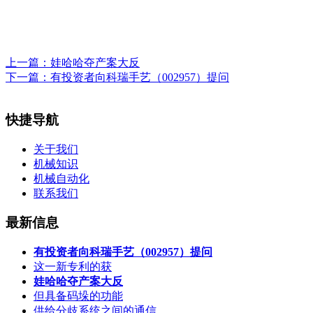
上一篇：
娃哈哈夺产案大反
下一篇：
有投资者向科瑞手艺（002957）提问
快捷导航
关于我们
机械知识
机械自动化
联系我们
最新信息
有投资者向科瑞手艺（002957）提问
这一新专利的获
娃哈哈夺产案大反
但具备码垛的功能
供给分歧系统之间的通信