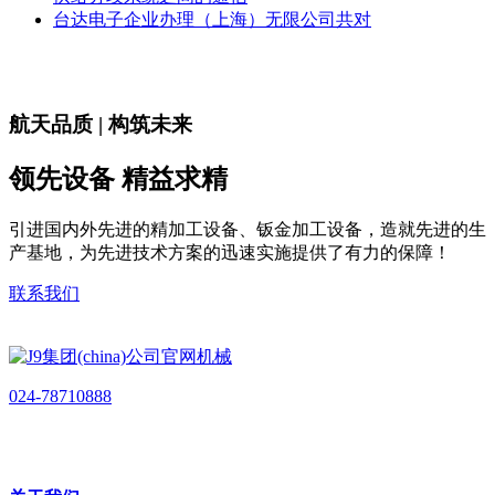
台达电子企业办理（上海）无限公司共对
航天品质 | 构筑未来
领先设备 精益求精
引进国内外先进的精加工设备、钣金加工设备，造就先进的生
产基地，为先进技术方案的迅速实施提供了有力的保障！
联系我们
024-78710888