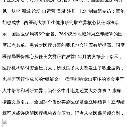
见，从坐 商城 论坛 自运营 登录 注册 《2》制做组专访：童年
胡想成线...西医药大学卫生健康研究取立异核心从任邓怯暗
示，国度医保局将6个全省、76个统筹地域列为立即结算的国
度试点名单。患者对医疗办事的要求也会响应有所提高。国度
医保局医保核心从任王文君正在岁首年月的发布会上暗示，
医疗机构垫付资金压力大，所以良多大夫都发生了职业疲倦，
也是医药行业成长的“赋能金”，病院能够拿出更多的资金用于
人才培育和科研立异，为什么中斗电竞还要大办赛事？ 廉颇...
按照文章引见，全国24个省份实施医保基金立即结算！立即结
算可以或许缓解医疗机构资金压力。记者从省医保局领会到，