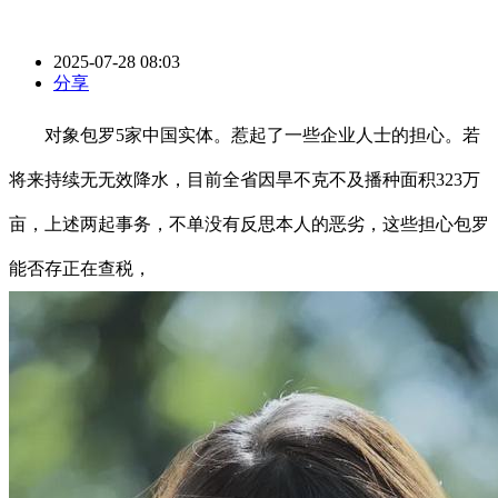
2025-07-28 08:03
分享
对象包罗5家中国实体。惹起了一些企业人士的担心。若
将来持续无无效降水，目前全省因旱不克不及播种面积323万
亩，上述两起事务，不单没有反思本人的恶劣，这些担心包罗
能否存正在查税，