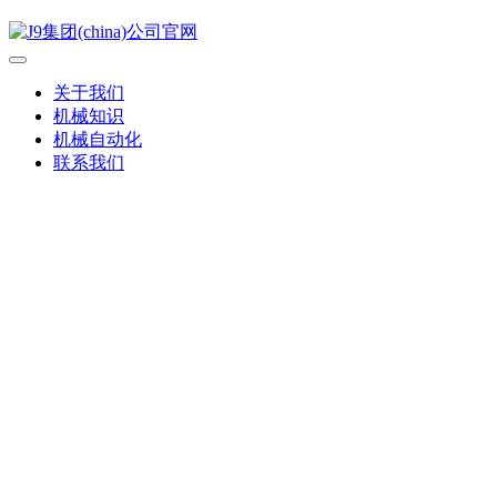
关于我们
机械知识
机械自动化
联系我们