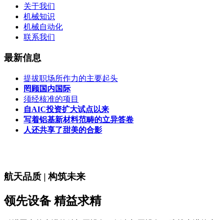
关于我们
机械知识
机械自动化
联系我们
最新信息
提拔职场所作力的主要起头
罔顾国内国际
须经核准的项目
自AIC投资扩大试点以来
写着铝基新材料范畴的立异答卷
人还共享了甜美的合影
航天品质 | 构筑未来
领先设备 精益求精