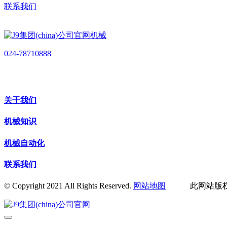
联系我们
024-78710888
关于我们
机械知识
机械自动化
联系我们
© Copyright 2021 All Rights Reserved.
网站地图
此网站版权归辽宁