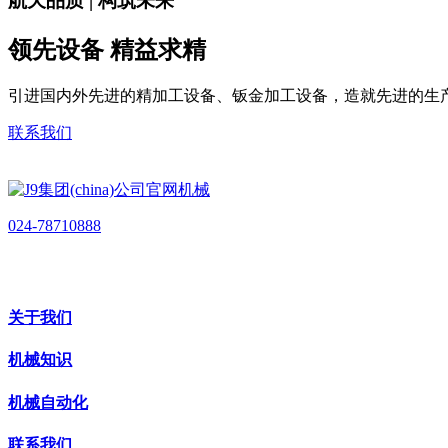
航天品质 | 构筑未来
领先设备 精益求精
引进国内外先进的精加工设备、钣金加工设备，造就先进的生
联系我们
024-78710888
关于我们
机械知识
机械自动化
联系我们