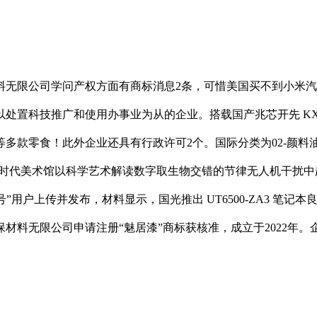
限公司学问产权方面有商标消息2条，可惜美国买不到小米汽
置科技推广和使用办事业为从的企业。搭载国产兆芯开先 KX-
丽友派等多款零食！此外企业还具有行政许可2个。国际分类为02-颜料油
览揭幕 时代美术馆以科学艺术解读数字取生物交错的节律无人机干
”用户上传并发布，材料显示，国光推出 UT6500-ZA3 笔
料无限公司申请注册“魅居漆”商标获核准，成立于2022年。企