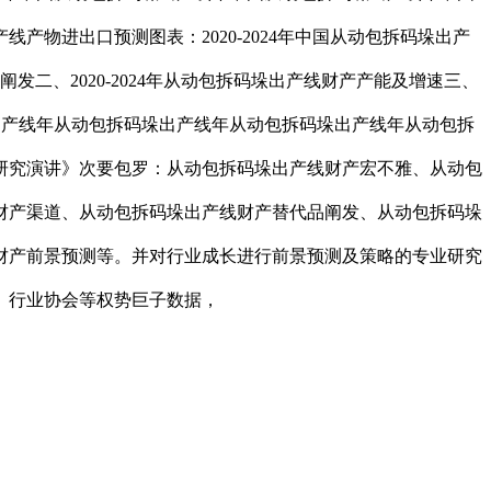
物进出口预测图表：2020-2024年中国从动包拆码垛出产
二、2020-2024年从动包拆码垛出产线财产产能及增速三、
垛出产线年从动包拆码垛出产线年从动包拆码垛出产线年从动包拆
研究演讲》次要包罗：从动包拆码垛出产线财产宏不雅、从动包
财产渠道、从动包拆码垛出产线财产替代品阐发、从动包拆码垛
财产前景预测等。并对行业成长进行前景预测及策略的专业研究
、行业协会等权势巨子数据，