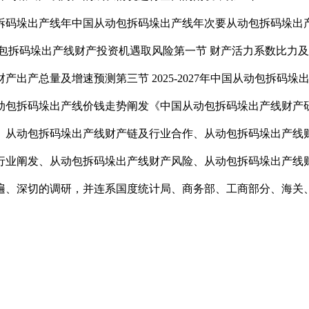
垛出产线年中国从动包拆码垛出产线年次要从动包拆码垛出产线产
拆码垛出产线财产投资机遇取风险第一节 财产活力系数比力及阐发
出产总量及增速预测第三节 2025-2027年中国从动包拆码
动包拆码垛出产线价钱走势阐发《中国从动包拆码垛出产线财产
、从动包拆码垛出产线财产链及行业合作、从动包拆码垛出产线
行业阐发、从动包拆码垛出产线财产风险、从动包拆码垛出产线
遍、深切的调研，并连系国度统计局、商务部、工商部分、海关