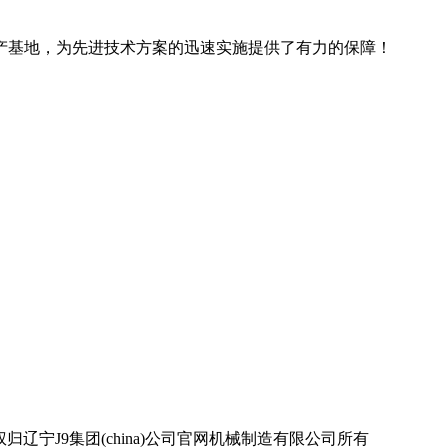
产基地，为先进技术方案的迅速实施提供了有力的保障！
J9集团(china)公司官网机械制造有限公司所有