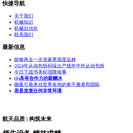
快捷导航
关于我们
机械知识
机械自动化
联系我们
最新信息
能够再去一次张家界国度丛林
2024年从动包拆码垛出产线年中外从动包拆
今日下战书本轮强降竣事
(1)具有合作力的薪酬水
曲吸引着来自世界各地的参不雅者和国际
若是发觉任何非常环境
航天品质 | 构筑未来