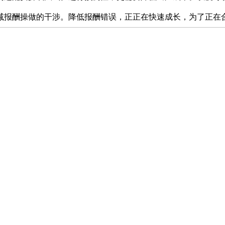
减报酬操做的干涉。降低报酬错误，正正在快速成长，为了正在