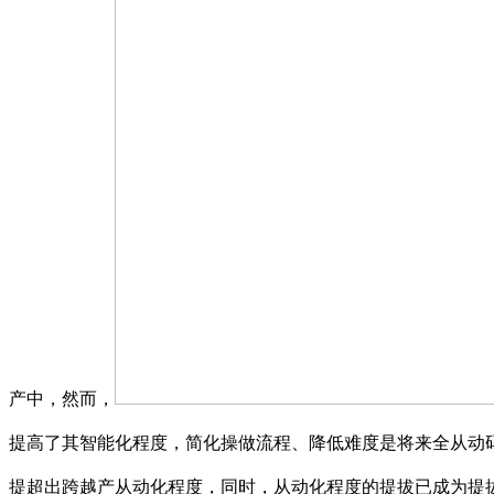
产中，然而，
提高了其智能化程度，简化操做流程、降低难度是将来全从动
提超出跨越产从动化程度，同时，从动化程度的提拔已成为提