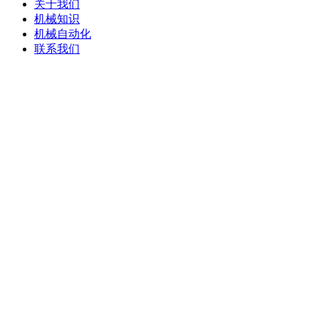
关于我们
机械知识
机械自动化
联系我们