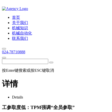
首页
关于我们
机械知识
机械自动化
联系我们
024-78710888
按Enter键搜索或按ESC键取消
详情
Details
工参取度低：TPM强调“全员参取”