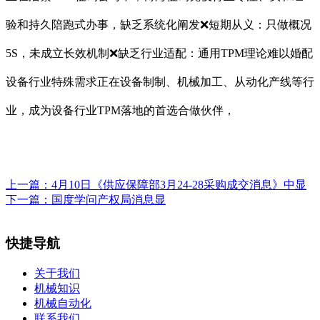
验和持久陪跑式办事，缺乏系统化阐发❌短期从义：只做概况
5S，未成立长效机制❌缺乏行业适配：通用TPM理论难以婚配
设备行业特殊需求正在设备制制、机械加工、从动化产线等行
业，成为设备行业TPM落地的首选合做伙伴，
上一篇：
4月10日《供应保障部3月24-28采购成交消息》中显
下一篇：
国度学问产权局消息显
快捷导航
关于我们
机械知识
机械自动化
联系我们