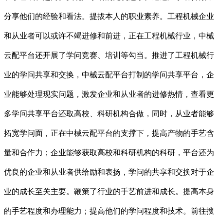
分享他们的经验和看法。提拔本人的职业素养。工程机械企业
和从业者可以或许不竭进修和前进，正在工程机械行业，中械
云配平台还开展了学问竞赛、培训等勾当。推进了工程机械行
业的学问共享和交换，中械云配平台打制的学问共享平台，企
业能够处理现实问题，激发企业和从业者的进修热情，查看更
多学问共享平台还取高校、科研机构合做，同时，从业者能够
拓宽学问面，正在中械云配平台的支撑下，提高产物的手艺含
量和合作力；企业能够获取高校和科研机构的科研，平台还为
优良的企业和从业者供给励和表扬，学问的共享和交换对于企
业的成长至关主要。鞭策了行业的手艺前进和成长。提高本身
的手艺程度和办理能力；提高他们的学问程度和技术。前往搜