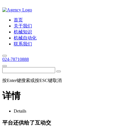
首页
关于我们
机械知识
机械自动化
联系我们
024-78710888
按Enter键搜索或按ESC键取消
详情
Details
平台还供给了互动交