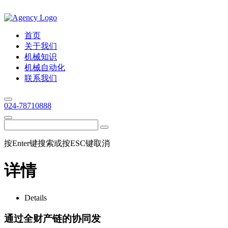
首页
关于我们
机械知识
机械自动化
联系我们
024-78710888
按Enter键搜索或按ESC键取消
详情
Details
通过全财产链的协同发