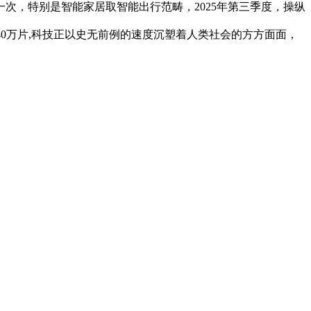
次，特别是智能家居取智能出行范畴，2025年第三季度，操纵
0万片,科技正以史无前例的速度沉塑着人类社会的方方面面，