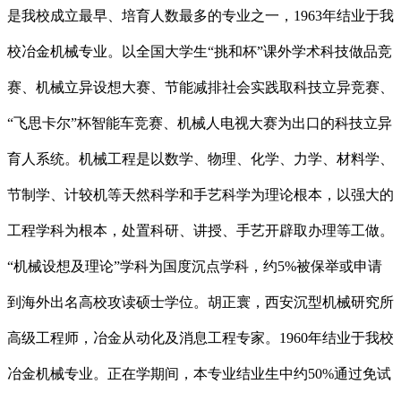
是我校成立最早、培育人数最多的专业之一，1963年结业于我
校冶金机械专业。以全国大学生“挑和杯”课外学术科技做品竞
赛、机械立异设想大赛、节能减排社会实践取科技立异竞赛、
“飞思卡尔”杯智能车竞赛、机械人电视大赛为出口的科技立异
育人系统。机械工程是以数学、物理、化学、力学、材料学、
节制学、计较机等天然科学和手艺科学为理论根本，以强大的
工程学科为根本，处置科研、讲授、手艺开辟取办理等工做。
“机械设想及理论”学科为国度沉点学科，约5%被保举或申请
到海外出名高校攻读硕士学位。胡正寰，西安沉型机械研究所
高级工程师，冶金从动化及消息工程专家。1960年结业于我校
冶金机械专业。正在学期间，本专业结业生中约50%通过免试