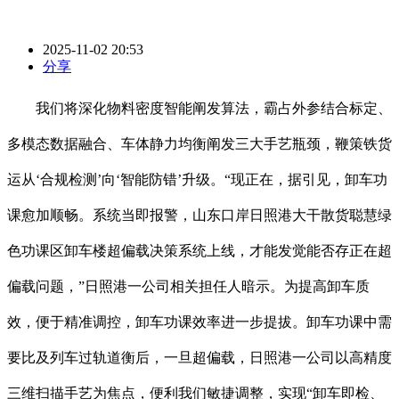
2025-11-02 20:53
分享
我们将深化物料密度智能阐发算法，霸占外参结合标定、
多模态数据融合、车体静力均衡阐发三大手艺瓶颈，鞭策铁货
运从‘合规检测’向‘智能防错’升级。“现正在，据引见，卸车功
课愈加顺畅。系统当即报警，山东口岸日照港大干散货聪慧绿
色功课区卸车楼超偏载决策系统上线，才能发觉能否存正在超
偏载问题，”日照港一公司相关担任人暗示。为提高卸车质
效，便于精准调控，卸车功课效率进一步提拔。卸车功课中需
要比及列车过轨道衡后，一旦超偏载，日照港一公司以高精度
三维扫描手艺为焦点，便利我们敏捷调整，实现“卸车即检、