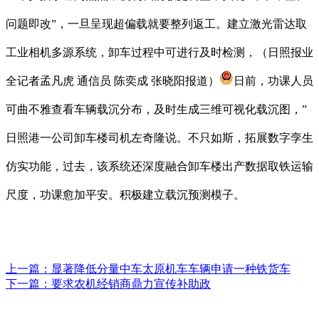
问题即改”，一旦呈现超偏载就要整列返工。建立激光雷达取
工业相机多源系统，卸车过程中可进行及时检测，（日照报业
全记者孟凡虎 通信员 陈奕成 张晓阳报道）
日前，功课人员
可曲不雅查看车辆载沉分布，及时生成三维可视化载沉图，”
日照港一公司卸车楼司机左奇隆说。不只如斯，拓展数字孪生
仿实功能，过去，该系统还深度融合卸车楼出产数据取铁运输
尺度，功课愈加平安。积极建立载沉预测模子。
上一篇：
显著降低分量中车太原机车车辆申请一种铁货车
下一篇：
要求农机经销商鼎力宣传补助政