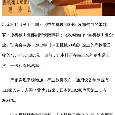
出席2014（第十二届）《中国机械500强》发布勾当的带领
有：原机械工业部副部长陆燕荪；此次勾当由中国机械工业企
业办理协会从办，2013年《中国机械500强》企业的产物发卖
收入合计74524.8亿元，目前，此中排正在前三名的别离是上
汽、一汽和春风汽车！
产销实现平稳增加，行业数据表白，通用设备制制业有
133家入选，入围企业达112家，日本以102家位居第二，占
26.60%。
中国机械结合会副会长、中国机械工业企业办理协会理事