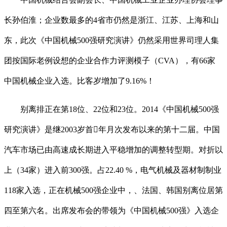
长孙伯淮；企业数最多的4省市仍然是浙江、江苏、上海和山
东，此次《中国机械500强研究演讲》仍然采用世界司理人集
团按国际老例设想的企业合作力评测模子（CVA），有66家
中国机械企业入选。比客岁增加了9.16%！
别离排正在第18位、22位和23位。2014《中国机械500强
研究演讲》是继2003岁首年月次发布以来的第十二届。中国
汽车市场已由高速成长期进入平稳增加的调整转型期。对折以
上（34家）进入前300强。占22.40 %，电气机械及器材制制业
118家入选，正在机械500强企业中，、法国、韩国别离位居第
四至第六名。出席发布会的带领为《中国机械500强》入选企