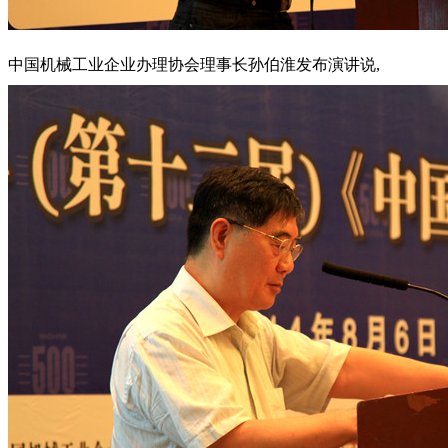
中国机械工业企业办理协会理事长孙伯淮发布演讲说,