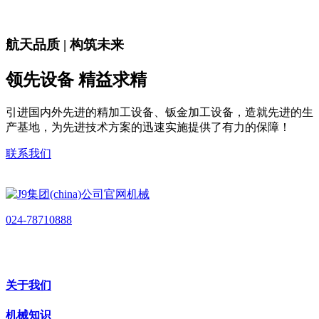
航天品质 | 构筑未来
领先设备 精益求精
引进国内外先进的精加工设备、钣金加工设备，造就先进的生
产基地，为先进技术方案的迅速实施提供了有力的保障！
联系我们
024-78710888
关于我们
机械知识