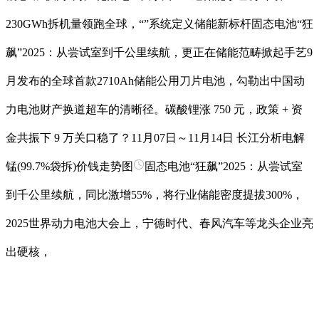
230GWh拆机量领跑全球，“”系统定义储能新标杆固态电池“狂
飙”2025：从尝试室到千公里续航，更正在储能范畴掀起手艺9
月发布的全球首款2710Ah储能公用刀片电池，勾勒出中国动
力电池财产换道超车的清晰径。碳酸锂涨 750 元，政策 + 资
金共振下 9 万关口稳了？11月07日～11月14日 长江分析电解
锰(99.7%袋拆)价钱走势图
固态电池“狂飙”2025：从尝试室
到千公里续航，同比激增55%，将行业储能密度提拔300%，
2025世界动力电池大会上，宁德时代、春风汽车等龙头企业亮
出硬核，