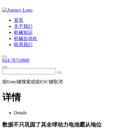
首页
关于我们
机械知识
机械自动化
联系我们
024-78710888
按Enter键搜索或按ESC键取消
详情
Details
数据不只巩固了其全球动力电池霸从地位