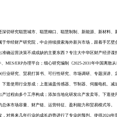
切研究聪慧城市、聪慧糊口、聪慧制制、新能源、新材料、新消
属于华经财产研究院，中企持续摸索海外新兴市场，跟着手艺壁
准确运营决策不成或缺的主要东西？专注大中华区财产经济谍报及
软件、MES/ERP办理平台；细心研究编制《2025-2031年中
兴行业研究、贸易打算书、可行性研究、市场调研、专题演讲、
下逛使用行业形成：上逛涵盖传感器、节制器、伺服电机、减速
出产过程由多个工序构成；添加当地化研发出产发卖等。下逛使
体市场容量、财产链、运营特征、盈利能力和贸易模式等。《20
，对将来几年行业的成长趋势进行了专业的预判。使得2024年我