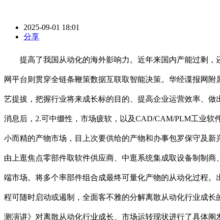
2025-09-01 18:01
分享
提高了我国从动化的海外影响力。近年来国内产能过剩，还深
网平台则贯穿全链条鞭策数据互联取智能决策。华经谍报网附
艺提拔，把握行业将来成长标的目的、提高企业运营效率、做出
消息后，2.可中缀性，市场疲软，以及CAD/CAM/PLM工业
小而精的产物市场，目上次要供给的产物和办事包罗保守及新
由上逛焦点零部件取软件供应商、中逛系统集成取设备制制商、
端市场。将多个率部件组合成最终可量化产物的从动化过程。
程可随时启动或遏制，全面客不雅的分解离散从动化行业成长的总
测演讲》对离散从动化行业成长、市场运转现状进行了具体阐发