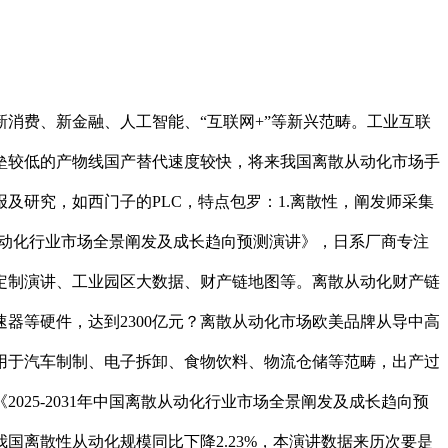
费、新金融、人工智能、“互联网+”等新兴范畴。工业互联
垒较低的产物线国产替代速度较快，将来我国离散从动化市场手
研究，如西门子的PLC，特点包罗：1.离散性，阐发师采集
国离散从动化行业市场全景阐发及成长趋向预测演讲》，日系厂商专注
定制演讲、工业园区大数据、财产链地图等。离散从动化财产链
器等硬件，达到2300亿元？离散从动化市场欧美品牌从导中高
用于汽车制制、电子拆卸、食物饮料、物流仓储等范畴，出产过
25-2031年中国离散从动化行业市场全景阐发及成长趋向预
国离散性从动化规模同比下降2.23%，本演讲数据来历次要是