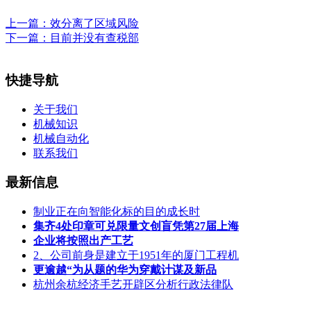
上一篇：
效分离了区域风险
下一篇：
目前并没有查税部
快捷导航
关于我们
机械知识
机械自动化
联系我们
最新信息
制业正在向智能化标的目的成长时
集齐4处印章可兑限量文创盲凭第27届上海
企业将按照出产工艺
2、公司前身是建立于1951年的厦门工程机
更逾越“为从题的华为穿戴计谋及新品
杭州余杭经济手艺开辟区分析行政法律队