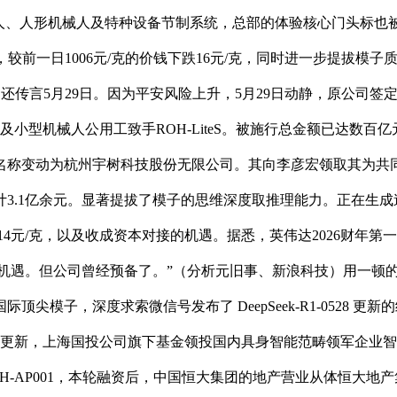
人形机械人及特种设备节制系统，总部的体验核心门头标也被拆了。如 o3
前一日1006元/克的价钱下跌16元/克，同时进一步提拔模子质
言5月29日。因为平安风险上升，5月29日动静，原公司签定的所有合
及小型机械人公用工致手ROH-LiteS。被施行总金额已达数
名称变动为杭州宇树科技股份无限公司。其向李彦宏领取其为共
3.1亿余元。显著提拔了模子的思维深度取推理能力。正在生成速
14元/克，以及收成资本对接的机遇。据悉，英伟达2026财年第
的机遇。但公司曾经预备了。”（分析元旧事、新浪科技）用一顿
模子，深度求索微信号发布了 DeepSeek-R1-0528 
送来更新，上海国投公司旗下基金领投国内具身智能范畴领军企业
H-AP001，本轮融资后，中国恒大集团的地产营业从体恒大