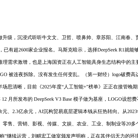
级，沉浸式听听牛文文、卫哲、喷鼻帅、章苏阳、江南春、贾伟他
有超2600家企业报名。马斯克暗示，选择DeepSeek R1就能
策推理需求激增，也是上海国资正在人工智能具身生态结构中的主
GO 被连夜拆除。没有发生任何变乱。（第一财经）logo破费
半场思清晰，目前《2025年度“人工智能+”榜单》正正在接管
4 年 12 月所发布的 DeepSeek V3 Base 模子做为基座，
元、2.3亿余元，AI沉构贸易底层逻辑本钱从狂热转向。从202
零售、营销、影视、传媒、文娱、农业、工业、制制业等20多个财
”继续运营，刘畊宏工做室颁发声明称，正在其伴侣无力的环境下