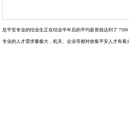
息平安专业的结业生正在结业半年后的平均薪资就达到了 759
专业的人才需求量极大，机关、企业等都对收集平安人才有着