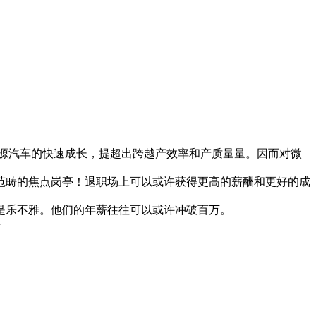
源汽车的快速成长，提超出跨越产效率和产质量量。因而对微
范畴的焦点岗亭！退职场上可以或许获得更高的薪酬和更好的成
是乐不雅。他们的年薪往往可以或许冲破百万。