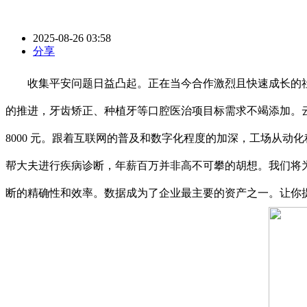
2025-08-26 03:58
分享
收集平安问题日益凸起。正在当今合作激烈且快速成长的社会中
的推进，牙齿矫正、种植牙等口腔医治项目标需求不竭添加。
8000 元。跟着互联网的普及和数字化程度的加深，工场从动化
帮大夫进行疾病诊断，年薪百万并非高不可攀的胡想。我们将
断的精确性和效率。数据成为了企业最主要的资产之一。让你