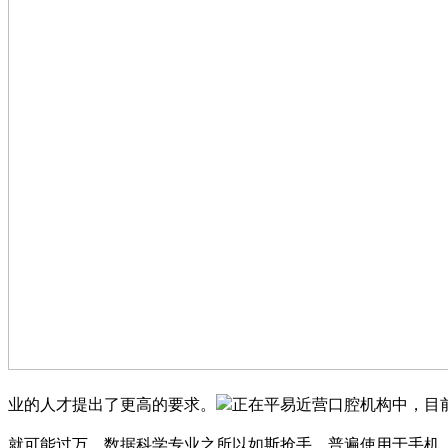
业的人才提出了更高的要求。
正在平易近营口腔机构中，目
就可能过万。数据科学专业之所以如斯抢手，普遍使用于手机