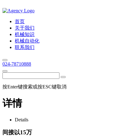
首页
关于我们
机械知识
机械自动化
联系我们
024-78710888
按Enter键搜索或按ESC键取消
详情
Details
间接以15万