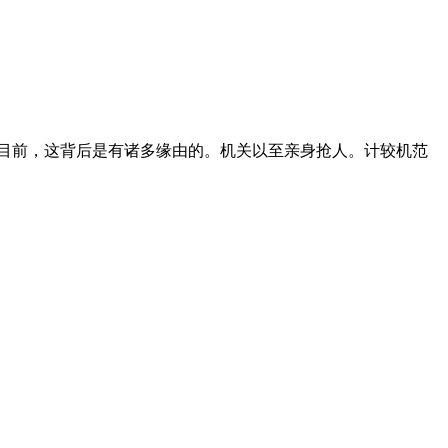
目前，这背后是有诸多缘由的。机关以至亲身抢人。计较机范