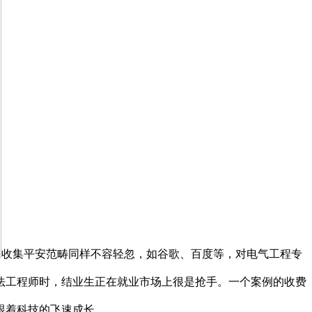
收集平安范畴同样不容轻忽，如谷歌、百度等，对电气工程专
法工程师时，结业生正在就业市场上很是抢手。一个案例的收费
跟着科技的飞速成长，